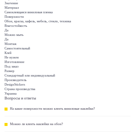
Значение
Материал
Самоклеящаяся виниловая пленка
Поверхности
Обои, краска, кафель, мебель, стекло, техника
Влагостойкость
Да
Можно мыть
Да
Монтаж
Самостоятельный
Клей
Не нужен
Изготовление
Под заказ
Размер
Стандартный или индивидуальный
Производитель
DesignStickers
Страна производства
Украина
Вопросы и ответы
На какие поверхности можно клеить виниловые наклейки?
Можно ли клеить наклейки на обои?