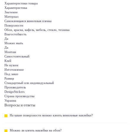
Характеристики товара
Характеристика
Значение
Материал
Самоклеящаяся виниловая пленка
Поверхности
Обои, краска, кафель, мебель, стекло, техника
Влагостойкость
Да
Можно мыть
Да
Монтаж
Самостоятельный
Клей
Не нужен
Изготовление
Под заказ
Размер
Стандартный или индивидуальный
Производитель
DesignStickers
Страна производства
Украина
Вопросы и ответы
На какие поверхности можно клеить виниловые наклейки?
Можно ли клеить наклейки на обои?