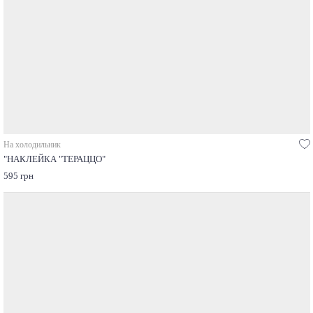
На холодильник
"НАКЛЕЙКА "ТЕРАЦЦО"
595 грн