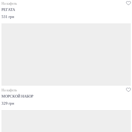
На кафель
РЕГАТА
531 грн
На кафель
МОРСКОЙ НАБОР
329 грн