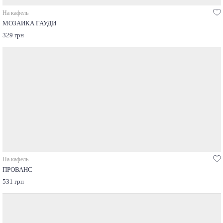
На кафель
МОЗАИКА ГАУДИ
329 грн
На кафель
ПРОВАНС
531 грн