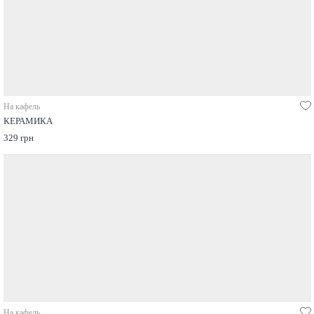
На кафель
КЕРАМИКА
329 грн
На кафель