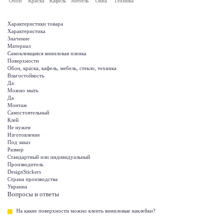
Обои
Краска
Кафель
Мебель
Окна
Техника
Характеристики товара
Характеристика
Значение
Материал
Самоклеящаяся виниловая пленка
Поверхности
Обои, краска, кафель, мебель, стекло, техника
Влагостойкость
Да
Можно мыть
Да
Монтаж
Самостоятельный
Клей
Не нужен
Изготовление
Под заказ
Размер
Стандартный или индивидуальный
Производитель
DesignStickers
Страна производства
Украина
Вопросы и ответы
На какие поверхности можно клеить виниловые наклейки?