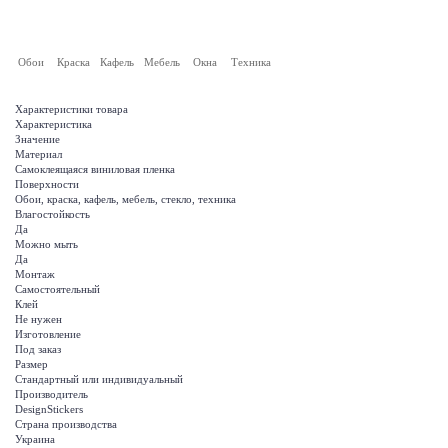
Обои
Краска
Кафель
Мебель
Окна
Техника
Характеристики товара
Характеристика
Значение
Материал
Самоклеящаяся виниловая пленка
Поверхности
Обои, краска, кафель, мебель, стекло, техника
Влагостойкость
Да
Можно мыть
Да
Монтаж
Самостоятельный
Клей
Не нужен
Изготовление
Под заказ
Размер
Стандартный или индивидуальный
Производитель
DesignStickers
Страна производства
Украина