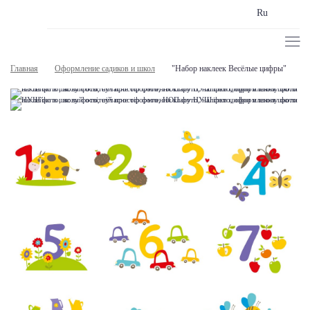
Ru
Главная
Оформление садиков и школ
"Набор наклеек Весёлые цифры"