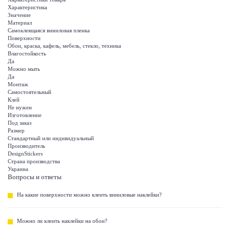
Характеристика
Значение
Материал
Самоклеящаяся виниловая пленка
Поверхности
Обои, краска, кафель, мебель, стекло, техника
Влагостойкость
Да
Можно мыть
Да
Монтаж
Самостоятельный
Клей
Не нужен
Изготовление
Под заказ
Размер
Стандартный или индивидуальный
Производитель
DesignStickers
Страна производства
Украина
Вопросы и ответы
На какие поверхности можно клеить виниловые наклейки?
Можно ли клеить наклейки на обои?