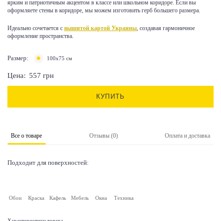
ярким и патриотичным акцентом в классе или школьном коридоре. Если вы
оформляете стены в коридоре, мы можем изготовить герб большего размера.
Идеально сочетается с
вышитой картой Украины
, создавая гармоничное
оформление пространства.
Размер:
100х75 см
Цена:
557
грн
КУПИТЬ
Все о товаре
Отзывы (0)
Оплата и доставка
Подходит для поверхностей:
Обои
Краска
Кафель
Мебель
Окна
Техника
Характеристики товара