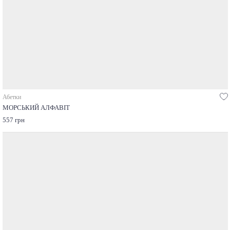
Абетки
МОРСЬКИЙ АЛФАВІТ
557 грн