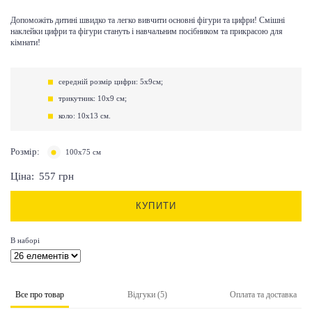
Допоможіть дитині швидко та легко вивчити основні фігури та цифри! Смішні
наклейки цифри та фігури стануть і навчальним посібником та прикрасою для
кімнати!
середній розмір цифри: 5x9см;
трикутник: 10х9 см;
коло: 10x13 см.
Розмір:
100х75 см
Ціна:
557
грн
КУПИТИ
В наборі
Все про товар
Відгуки (5)
Оплата та доставка