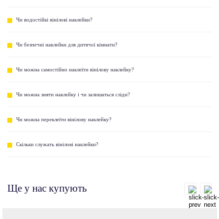
Чи водостійкі вінілові наклейки?
Чи безпечні наклейки для дитячої кімнати?
Чи можна самостійно наклеїти вінілову наклейку?
Чи можна зняти наклейку і чи залишаться сліди?
Чи можна переклеїти вінілову наклейку?
Скільки служать вінілові наклейки?
Ще у нас купують