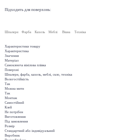
Підходить для поверхонь:
Шпалери
Фарба
Кахель
Меблі
Вікна
Техніка
Характеристики товару
Характеристика
Значення
Матеріал
Самоклеюча вінілова плівка
Поверхні
Шпалери, фарба, кахель, меблі, скло, техніка
Вологостійкість
Так
Можна мити
Так
Монтаж
Самостійний
Клей
Не потрібен
Виготовлення
Під замовлення
Розмір
Стандартний або індивідуальний
Виробник