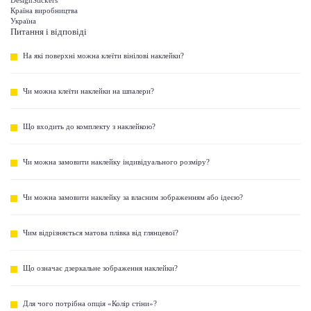
DesignStickers
Країна виробництва
Україна
Питання і відповіді
На які поверхні можна клеїти вінілові наклейки?
Чи можна клеїти наклейки на шпалери?
Що входить до комплекту з наклейкою?
Чи можна замовити наклейку індивідуального розміру?
Чи можна замовити наклейку за власним зображенням або ідеєю?
Чим відрізняється матова плівка від глянцевої?
Що означає дзеркальне зображення наклейки?
Для чого потрібна опція «Колір стіни»?