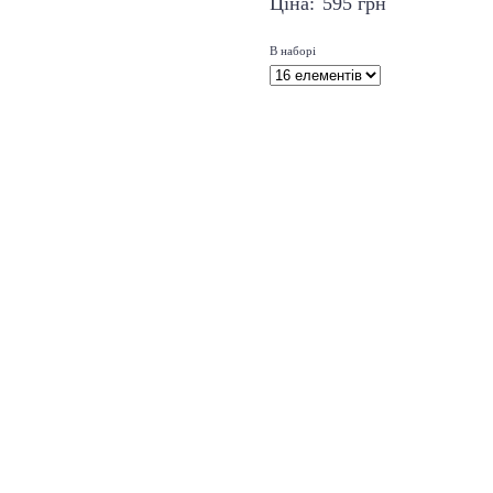
Ціна:
595
грн
В наборі