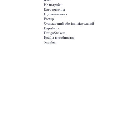
Клей
Не потрібен
Виготовлення
Під замовлення
Розмір
Стандартний або індивідуальний
Виробник
DesignStickers
Країна виробництва
Україна