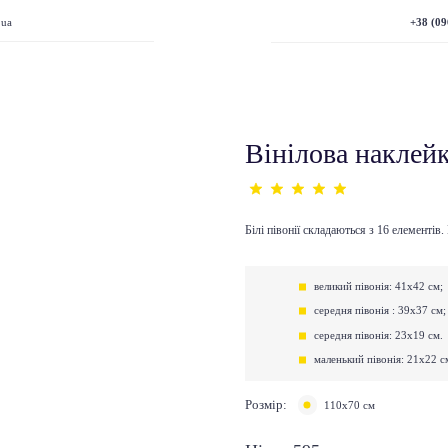
+38 (09
.ua
Вінілова наклейка
Білі півонії складаються з 16 елементів.
великий півонія: 41х42 см;
середня півонія : 39х37 см;
середня півонія: 23х19 см.
маленький півонія: 21х22 с
Розмір:
110х70 см