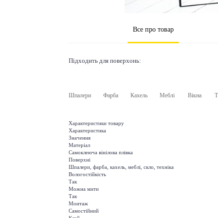
Все про товар
Підходить для поверхонь:
Шпалери
Фарба
Кахель
Меблі
Вікна
Т
Характеристики товару
Характеристика
Значення
Матеріал
Самоклеюча вінілова плівка
Поверхні
Шпалери, фарба, кахель, меблі, скло, техніка
Вологостійкість
Так
Можна мити
Так
Монтаж
Самостійний