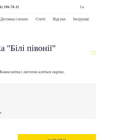
6) 196-70-11
Ua
Доставка і оплата
Статті
Відгуки
Інструкції
 "Білі півонії"
 Кожна квітка і листочок клеїться окремо.
м.