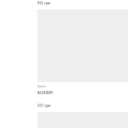
911 грн
Квіти
КОЛІБРІ
557 грн