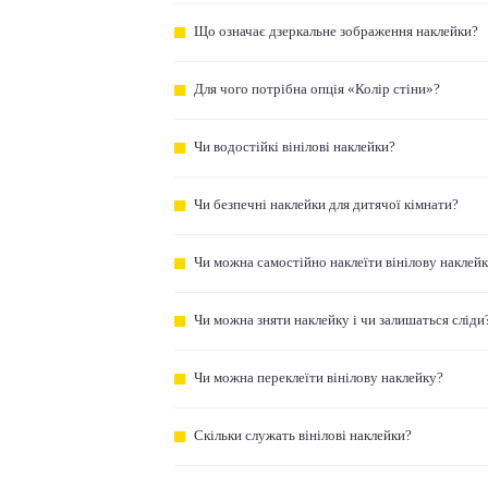
Що означає дзеркальне зображення наклейки?
Для чого потрібна опція «Колір стіни»?
Чи водостійкі вінілові наклейки?
Чи безпечні наклейки для дитячої кімнати?
Чи можна самостійно наклеїти вінілову наклей
Чи можна зняти наклейку і чи залишаться сліди
Чи можна переклеїти вінілову наклейку?
Скільки служать вінілові наклейки?