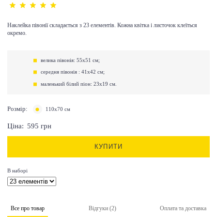
Наклейка півонії складається з 23 елементів. Кожна квітка і листочок клеїться
окремо.
велика півонія: 55x51 cм;
cередня півонія : 41х42 см;
маленький білий піон: 23х19 см.
Розмір:
110х70 см
Ціна:
595
грн
КУПИТИ
В наборі
Все про товар
Відгуки (2)
Оплата та доставка