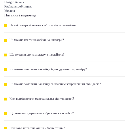
DesignStickers
Країна виробництва
Україна
Питання і відповіді
На які поверхні можна клеїти вінілові наклейки?
Чи можна клеїти наклейки на шпалери?
Що входить до комплекту з наклейкою?
Чи можна замовити наклейку індивідуального розміру?
Чи можна замовити наклейку за власним зображенням або ідеєю?
Чим відрізняється матова плівка від глянцевої?
Що означає дзеркальне зображення наклейки?
Для чого потрібна опція «Колір стіни»?