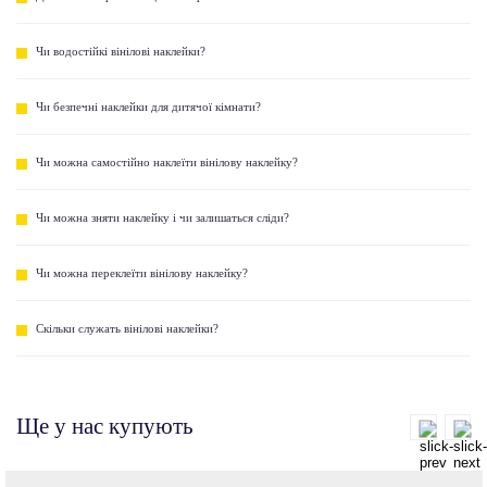
Чи водостійкі вінілові наклейки?
Чи безпечні наклейки для дитячої кімнати?
Чи можна самостійно наклеїти вінілову наклейку?
Чи можна зняти наклейку і чи залишаться сліди?
Чи можна переклеїти вінілову наклейку?
Скільки служать вінілові наклейки?
Ще у нас купують