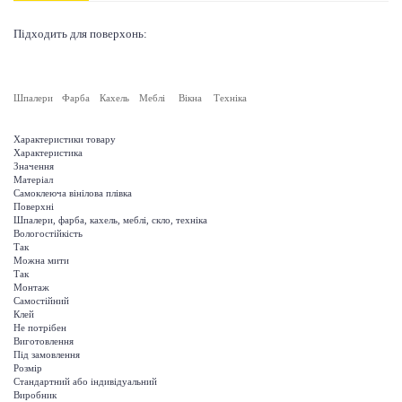
Підходить для поверхонь:
Шпалери
Фарба
Кахель
Меблі
Вікна
Техніка
Характеристики товару
Характеристика
Значення
Матеріал
Самоклеюча вінілова плівка
Поверхні
Шпалери, фарба, кахель, меблі, скло, техніка
Вологостійкість
Так
Можна мити
Так
Монтаж
Самостійний
Клей
Не потрібен
Виготовлення
Під замовлення
Розмір
Стандартний або індивідуальний
Виробник