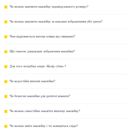
Чи можна замовити наклейку індивідуального розміру?
Чи можна замовити наклейку за власним зображенням або ідеєю?
Чим відрізняється матова плівка від глянцевої?
Що означає дзеркальне зображення наклейки?
Для чого потрібна опція «Колір стіни»?
Чи водостійкі вінілові наклейки?
Чи безпечні наклейки для дитячої кімнати?
Чи можна самостійно наклеїти вінілову наклейку?
Чи можна зняти наклейку і чи залишаться сліди?