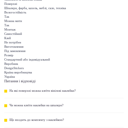
Поверхні
Шпалери, фарба, кахель, меблі, скло, техніка
Вологостійкість
Так
Можна мити
Так
Монтаж
Самостійний
Клей
Не потрібен
Виготовлення
Під замовлення
Розмір
Стандартний або індивідуальний
Виробник
DesignStickers
Країна виробництва
Україна
Питання і відповіді
На які поверхні можна клеїти вінілові наклейки?
Чи можна клеїти наклейки на шпалери?
Що входить до комплекту з наклейкою?