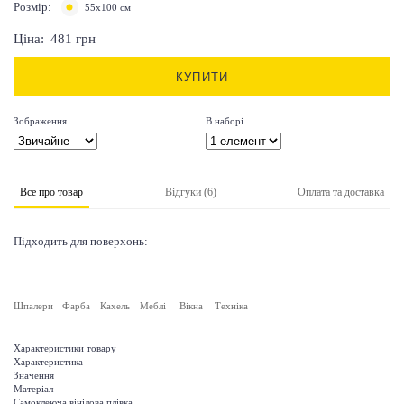
Розмір:
55х100 см
Ціна:
481
грн
КУПИТИ
Зображення
В наборі
Все про товар
Відгуки (6)
Оплата та доставка
Підходить для поверхонь:
Шпалери
Фарба
Кахель
Меблі
Вікна
Техніка
Характеристики товару
Характеристика
Значення
Матеріал
Самоклеюча вінілова плівка