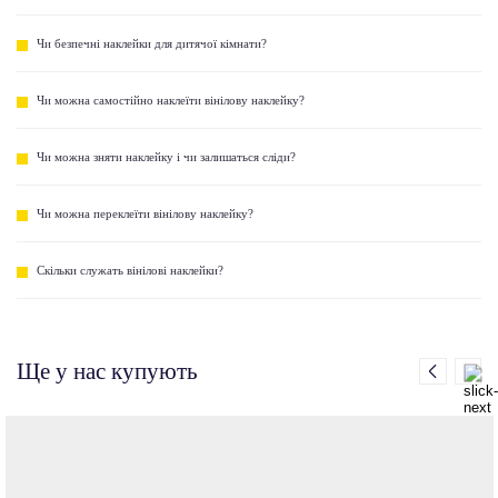
Чи безпечні наклейки для дитячої кімнати?
Чи можна самостійно наклеїти вінілову наклейку?
Чи можна зняти наклейку і чи залишаться сліди?
Чи можна переклеїти вінілову наклейку?
Скільки служать вінілові наклейки?
Ще у нас купують