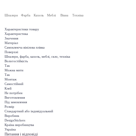
Шпалери
Фарба
Кахель
Меблі
Вікна
Техніка
Характеристики товару
Характеристика
Значення
Матеріал
Самоклеюча вінілова плівка
Поверхні
Шпалери, фарба, кахель, меблі, скло, техніка
Вологостійкість
Так
Можна мити
Так
Монтаж
Самостійний
Клей
Не потрібен
Виготовлення
Під замовлення
Розмір
Стандартний або індивідуальний
Виробник
DesignStickers
Країна виробництва
Україна
Питання і відповіді