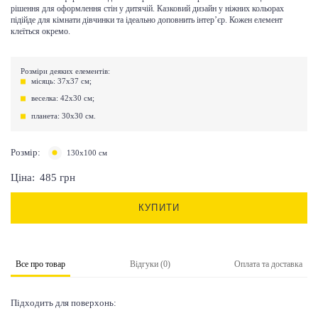
рішення для оформлення стін у дитячій. Казковий дизайн у ніжних кольорах
підійде для кімнати дівчинки та ідеально доповнить інтер’єр. К
ожен елемент
клеїться окремо.
Розміри деяких елементів:
місяць: 37х37 см;
веселка: 42х30 см;
планета: 30х30 см.
Розмір:
130x100 см
Ціна:
485
грн
КУПИТИ
Все про товар
Відгуки (0)
Оплата та доставка
Підходить для поверхонь: