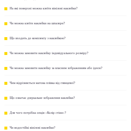
На які поверхні можна клеїти вінілові наклейки?
Чи можна клеїти наклейки на шпалери?
Що входить до комплекту з наклейкою?
Чи можна замовити наклейку індивідуального розміру?
Чи можна замовити наклейку за власним зображенням або ідеєю?
Чим відрізняється матова плівка від глянцевої?
Що означає дзеркальне зображення наклейки?
Для чого потрібна опція «Колір стіни»?
Чи водостійкі вінілові наклейки?