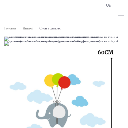
Ua
Головна
Дитячі
Слон в хмарах