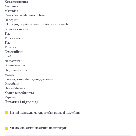
Характеристика
Значення
Матеріал
Самоклеюча вінілова плівка
Поверхні
Шпалери, фарба, кахель, меблі, скло, техніка
Вологостійкість
Так
Можна мити
Так
Монтаж
Самостійний
Клей
Не потрібен
Виготовлення
Під замовлення
Розмір
Стандартний або індивідуальний
Виробник
DesignStickers
Країна виробництва
Україна
Питання і відповіді
На які поверхні можна клеїти вінілові наклейки?
Чи можна клеїти наклейки на шпалери?