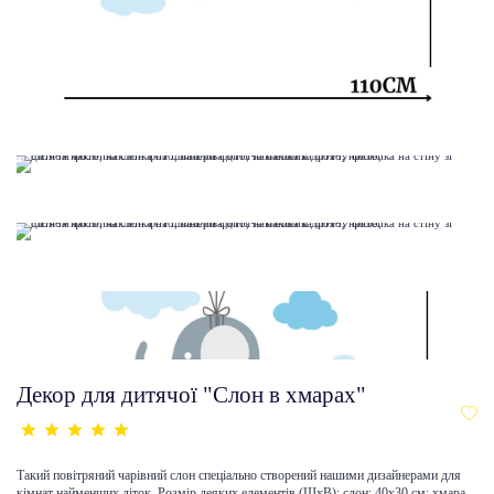
Декор для дитячої "Слон в хмарах"
Такий повітряний чарівний слон спеціально створений нашими дизайнерами для
кімнат найменших діток. Розмір деяких елементів (ШхВ): слон: 40х30 см; хмара