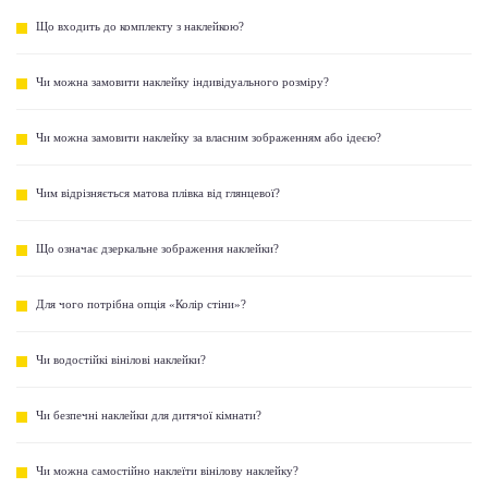
Що входить до комплекту з наклейкою?
Чи можна замовити наклейку індивідуального розміру?
Чи можна замовити наклейку за власним зображенням або ідеєю?
Чим відрізняється матова плівка від глянцевої?
Що означає дзеркальне зображення наклейки?
Для чого потрібна опція «Колір стіни»?
Чи водостійкі вінілові наклейки?
Чи безпечні наклейки для дитячої кімнати?
Чи можна самостійно наклеїти вінілову наклейку?