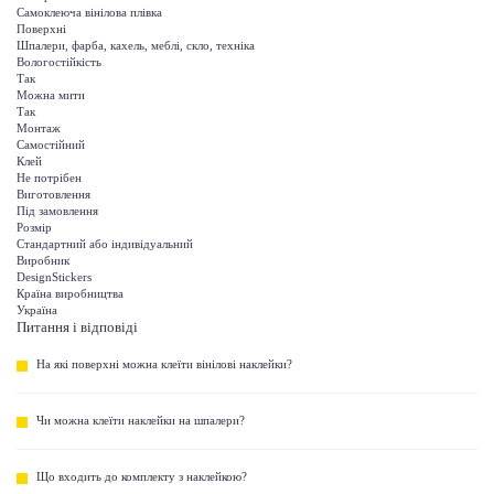
Самоклеюча вінілова плівка
Поверхні
Шпалери, фарба, кахель, меблі, скло, техніка
Вологостійкість
Так
Можна мити
Так
Монтаж
Самостійний
Клей
Не потрібен
Виготовлення
Під замовлення
Розмір
Стандартний або індивідуальний
Виробник
DesignStickers
Країна виробництва
Україна
Питання і відповіді
На які поверхні можна клеїти вінілові наклейки?
Чи можна клеїти наклейки на шпалери?
Що входить до комплекту з наклейкою?