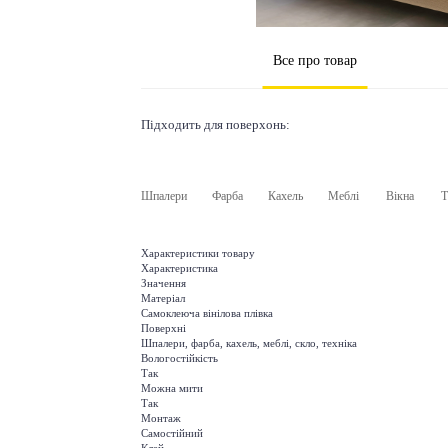
Все про товар
Підходить для поверхонь:
Шпалери
Фарба
Кахель
Меблі
Вікна
Т
Характеристики товару
Характеристика
Значення
Матеріал
Самоклеюча вінілова плівка
Поверхні
Шпалери, фарба, кахель, меблі, скло, техніка
Вологостійкість
Так
Можна мити
Так
Монтаж
Самостійний