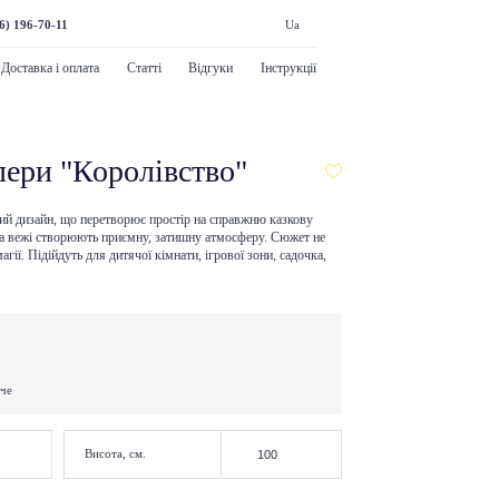
6) 196-70-11
Ua
Доставка і оплата
Статті
Відгуки
Інструкції
ери "Королівство"
ий дизайн, що перетворює простір на справжню казкову
 та вежі створюють приємну, затишну атмосферу. Сюжет не
агії. Підійдуть для дитячої кімнати, ігрової зони, садочка,
жче
Висота, см.