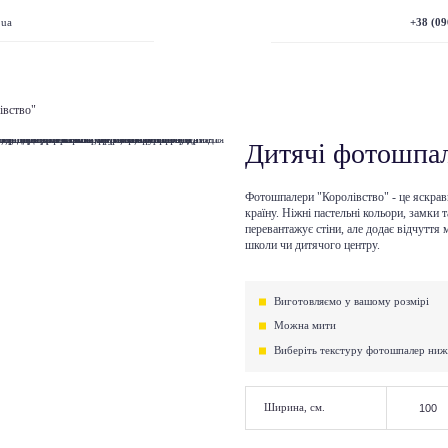
+38 (09
.ua
івство"
Дитячі фотошпал
Фотошпалери "Королівство" - це яскрав
країну. Ніжні пастельні кольори, замки
перевантажує стіни, але додає відчуття м
школи чи дитячого центру.
Виготовляємо у вашому розмірі
Можна мити
Виберіть текстуру фотошпалер ни
Ширина, см.