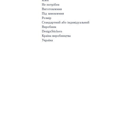
Клей
Не потрібен
Виготовлення
Під замовлення
Розмір
Стандартний або індивідуальний
Виробник
DesignStickers
Країна виробництва
Україна