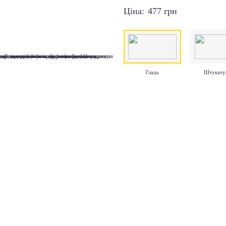
Ціна:
477
грн
Гладь
Штукату