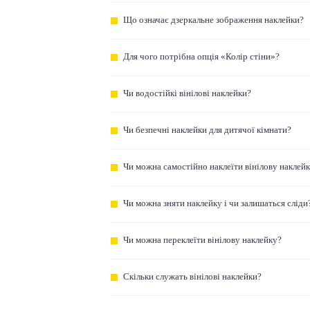
Що означає дзеркальне зображення наклейки?
Для чого потрібна опція «Колір стіни»?
Чи водостійкі вінілові наклейки?
Чи безпечні наклейки для дитячої кімнати?
Чи можна самостійно наклеїти вінілову наклей
Чи можна зняти наклейку і чи залишаться сліди
Чи можна переклеїти вінілову наклейку?
Скільки служать вінілові наклейки?