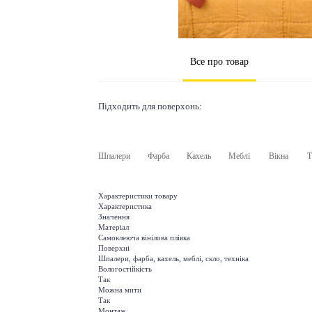
Все про товар
Підходить для поверхонь:
Шпалери
Фарба
Кахель
Меблі
Вікна
Т
Характеристики товару
Характеристика
Значення
Матеріал
Самоклеюча вінілова плівка
Поверхні
Шпалери, фарба, кахель, меблі, скло, техніка
Вологостійкість
Так
Можна мити
Так
Монтаж