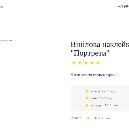
+38 (09
.ua
Вінілова наклейк
"Портрети"
Кожен елемент клеїться окремо.
лисиця: 25х30 см;
слон: 27х32 см;
крокодил: 12х10 см;
Розмір:
165х100 см