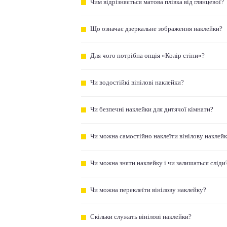
Чим відрізняється матова плівка від глянцевої?
Що означає дзеркальне зображення наклейки?
Для чого потрібна опція «Колір стіни»?
Чи водостійкі вінілові наклейки?
Чи безпечні наклейки для дитячої кімнати?
Чи можна самостійно наклеїти вінілову наклей
Чи можна зняти наклейку і чи залишаться сліди
Чи можна переклеїти вінілову наклейку?
Скільки служать вінілові наклейки?