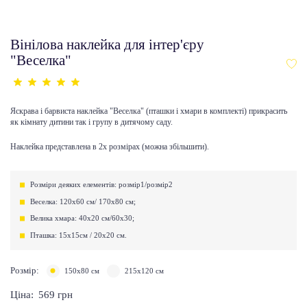
Вінілова наклейка для інтер'єру
"Веселка"
Яскрава і барвиста наклейка "Веселка" (пташки і хмари в комплекті) прикрасить
як кімнату дитини так і групу в дитячому саду.
Наклейка представлена ​​в 2х розмірах (можна збільшити).
Розміри деяких елементів: розмір1/розмір2
Веселка: 120х60 см/ 170х80 см;
Велика хмара: 40х20 см/60х30;
Пташка: 15х15см / 20х20 см.
Розмір:
150х80 см
215х120 см
Ціна:
569
грн