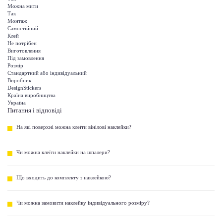
Можна мити
Так
Монтаж
Самостійний
Клей
Не потрібен
Виготовлення
Під замовлення
Розмір
Стандартний або індивідуальний
Виробник
DesignStickers
Країна виробництва
Україна
Питання і відповіді
На які поверхні можна клеїти вінілові наклейки?
Чи можна клеїти наклейки на шпалери?
Що входить до комплекту з наклейкою?
Чи можна замовити наклейку індивідуального розміру?