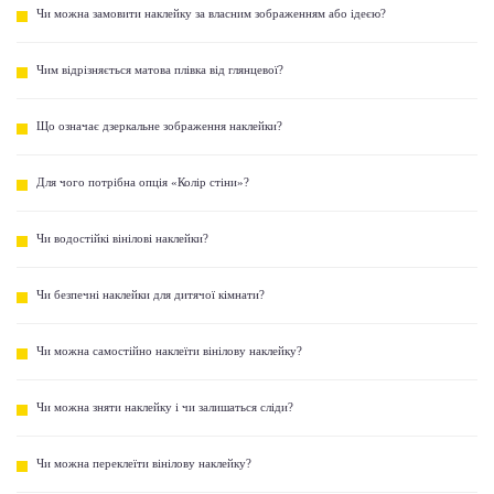
Чи можна замовити наклейку за власним зображенням або ідеєю?
Чим відрізняється матова плівка від глянцевої?
Що означає дзеркальне зображення наклейки?
Для чого потрібна опція «Колір стіни»?
Чи водостійкі вінілові наклейки?
Чи безпечні наклейки для дитячої кімнати?
Чи можна самостійно наклеїти вінілову наклейку?
Чи можна зняти наклейку і чи залишаться сліди?
Чи можна переклеїти вінілову наклейку?