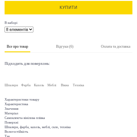
КУПИТИ
В наборі
Все про товар
Відгуки (6)
Оплата та доставка
Підходить для поверхонь:
Шпалери
Фарба
Кахель
Меблі
Вікна
Техніка
Характеристики товару
Характеристика
Значення
Матеріал
Самоклеюча вінілова плівка
Поверхні
Шпалери, фарба, кахель, меблі, скло, техніка
Вологостійкість
Так