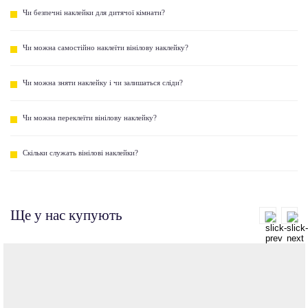
Чи безпечні наклейки для дитячої кімнати?
Чи можна самостійно наклеїти вінілову наклейку?
Чи можна зняти наклейку і чи залишаться сліди?
Чи можна переклеїти вінілову наклейку?
Скільки служать вінілові наклейки?
Ще у нас купують