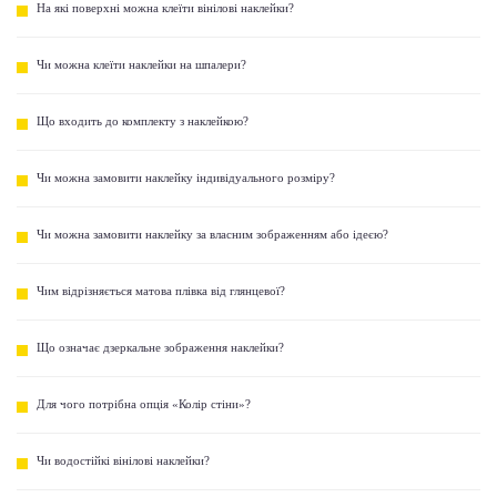
На які поверхні можна клеїти вінілові наклейки?
Чи можна клеїти наклейки на шпалери?
Що входить до комплекту з наклейкою?
Чи можна замовити наклейку індивідуального розміру?
Чи можна замовити наклейку за власним зображенням або ідеєю?
Чим відрізняється матова плівка від глянцевої?
Що означає дзеркальне зображення наклейки?
Для чого потрібна опція «Колір стіни»?
Чи водостійкі вінілові наклейки?