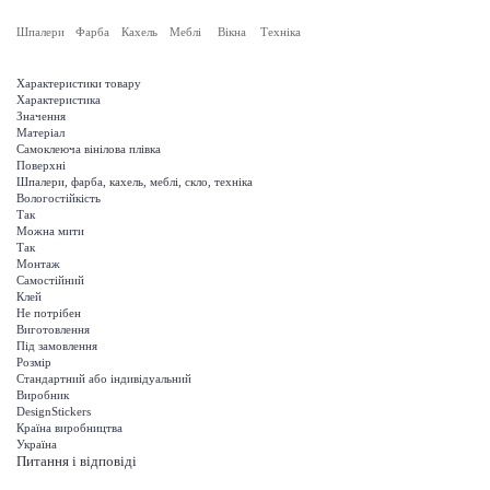
Шпалери
Фарба
Кахель
Меблі
Вікна
Техніка
Характеристики товару
Характеристика
Значення
Матеріал
Самоклеюча вінілова плівка
Поверхні
Шпалери, фарба, кахель, меблі, скло, техніка
Вологостійкість
Так
Можна мити
Так
Монтаж
Самостійний
Клей
Не потрібен
Виготовлення
Під замовлення
Розмір
Стандартний або індивідуальний
Виробник
DesignStickers
Країна виробництва
Україна
Питання і відповіді