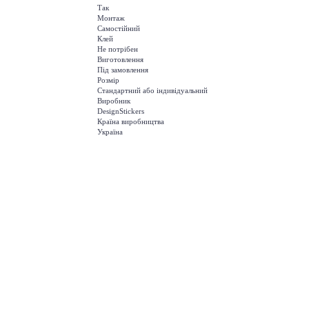
Так
Монтаж
Самостійний
Клей
Не потрібен
Виготовлення
Під замовлення
Розмір
Стандартний або індивідуальний
Виробник
DesignStickers
Країна виробництва
Україна