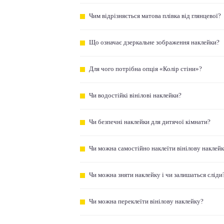
Чим відрізняється матова плівка від глянцевої?
Що означає дзеркальне зображення наклейки?
Для чого потрібна опція «Колір стіни»?
Чи водостійкі вінілові наклейки?
Чи безпечні наклейки для дитячої кімнати?
Чи можна самостійно наклеїти вінілову наклей
Чи можна зняти наклейку і чи залишаться сліди
Чи можна переклеїти вінілову наклейку?