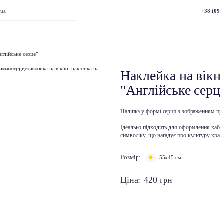
+38 (09
.ua
глійське серце"
Наклейка на вікн
"Англійське серц
Наліпка у формі серця з зображенням п
Ідеально підходить для оформлення кабі
символіку, що нагадує про культуру кра
Розмір:
55х45 см
Ціна:
420
грн