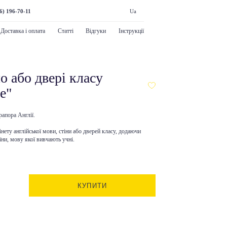
6) 196-70-11
Ua
Доставка і оплата
Статті
Відгуки
Інструкції
о або двері класу
е"
рапора Англії.
нету англійської мови, стіни або дверей класу, додаючи
їни, мову якої вивчають учні.
КУПИТИ