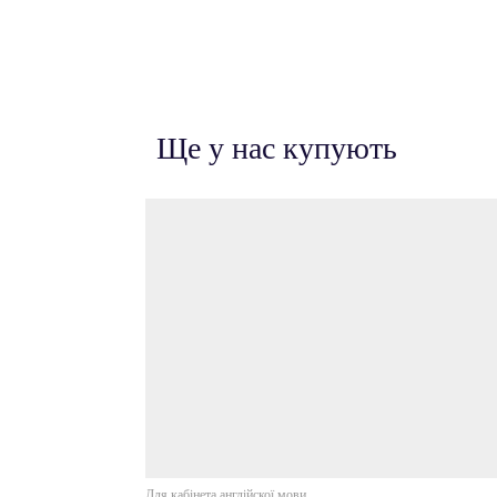
Ще у нас купують
Для кабінета англійскої мови