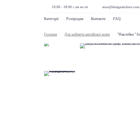
10:00 - 18:00 с пн по пт
store@designstickers.com
Категорії
Розпродаж
Контакти
FAQ
Головна
Для кабінета англійскої мови
"Наклейка "Ан