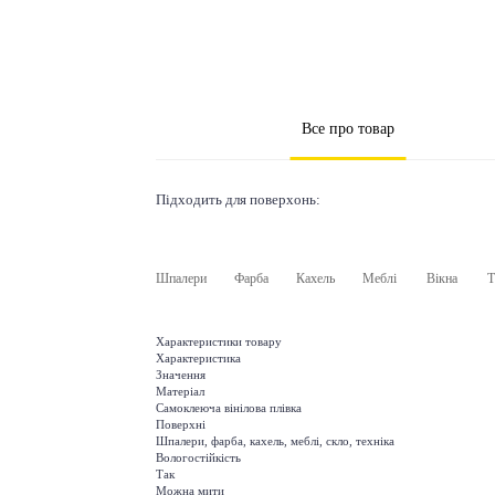
Все про товар
Підходить для поверхонь:
Шпалери
Фарба
Кахель
Меблі
Вікна
Т
Характеристики товару
Характеристика
Значення
Матеріал
Самоклеюча вінілова плівка
Поверхні
Шпалери, фарба, кахель, меблі, скло, техніка
Вологостійкість
Так
Можна мити