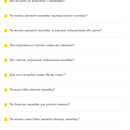
Що входить до комплекту з наклейкою?
Чи можна замовити наклейку індивідуального розміру?
Чи можна замовити наклейку за власним зображенням або ідеєю?
Чим відрізняється матова плівка від глянцевої?
Що означає дзеркальне зображення наклейки?
Для чого потрібна опція «Колір стіни»?
Чи водостійкі вінілові наклейки?
Чи безпечні наклейки для дитячої кімнати?
Чи можна самостійно наклеїти вінілову наклейку?