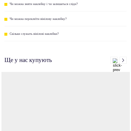
Чи можна зняти наклейку і чи залишаться сліди?
Чи можна переклеїти вінілову наклейку?
Скільки служать вінілові наклейки?
Ще у нас купують