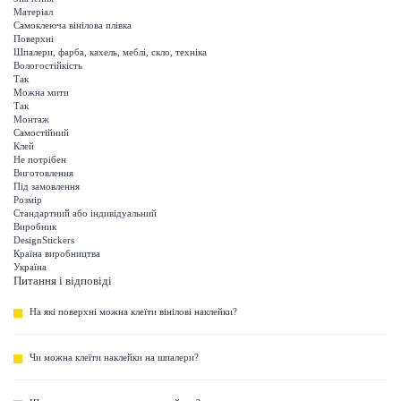
Матеріал
Самоклеюча вінілова плівка
Поверхні
Шпалери, фарба, кахель, меблі, скло, техніка
Вологостійкість
Так
Можна мити
Так
Монтаж
Самостійний
Клей
Не потрібен
Виготовлення
Під замовлення
Розмір
Стандартний або індивідуальний
Виробник
DesignStickers
Країна виробництва
Україна
Питання і відповіді
На які поверхні можна клеїти вінілові наклейки?
Чи можна клеїти наклейки на шпалери?