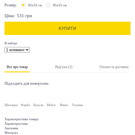
Розмір:
85х55 см
85х55 см
Ціна:
531
грн
КУПИТИ
В наборі
Все про товар
Відгуки (2)
Оплата та доставка
Підходить для поверхонь:
Шпалери
Фарба
Кахель
Меблі
Вікна
Техніка
Характеристики товару
Характеристика
Значення
Матеріал