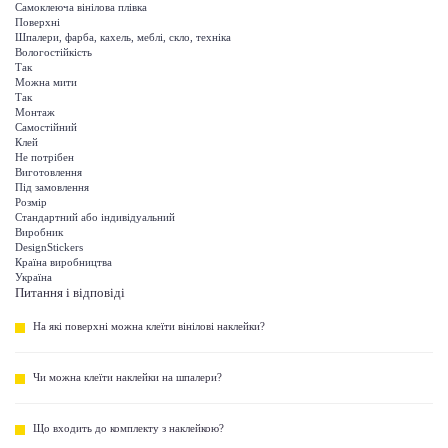
Самоклеюча вінілова плівка
Поверхні
Шпалери, фарба, кахель, меблі, скло, техніка
Вологостійкість
Так
Можна мити
Так
Монтаж
Самостійний
Клей
Не потрібен
Виготовлення
Під замовлення
Розмір
Стандартний або індивідуальний
Виробник
DesignStickers
Країна виробництва
Україна
Питання і відповіді
На які поверхні можна клеїти вінілові наклейки?
Чи можна клеїти наклейки на шпалери?
Що входить до комплекту з наклейкою?