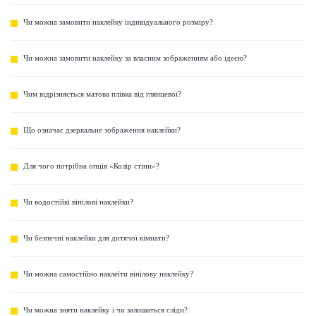
Чи можна замовити наклейку індивідуального розміру?
Чи можна замовити наклейку за власним зображенням або ідеєю?
Чим відрізняється матова плівка від глянцевої?
Що означає дзеркальне зображення наклейки?
Для чого потрібна опція «Колір стіни»?
Чи водостійкі вінілові наклейки?
Чи безпечні наклейки для дитячої кімнати?
Чи можна самостійно наклеїти вінілову наклейку?
Чи можна зняти наклейку і чи залишаться сліди?