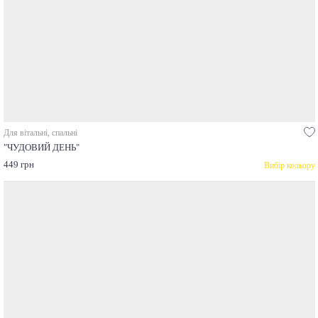
Для вітальні, спальні
"ЧУДОВИЙ ДЕНЬ"
449 грн
Вибір кольору