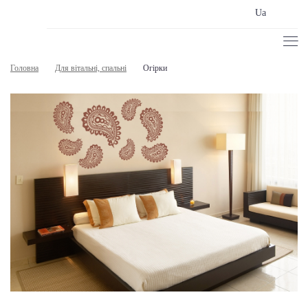
Ua
Головна
Для вітальні, спальні
Огірки