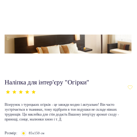
Наліпка для інтер'єру "Огірки"
Візерунок з турецьких огірків - це завжди модно і актуально! Він часто
зустрічається в тканинах, тому підібрати в тон подушки не складе ніяких
труднощів. Ця наклейка для стін додасть Вашому інтер'єру аромат сходу -
прянощі, сонце, малюнки хною і т. Д.
Розмір:
85х150 см