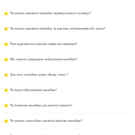
Чи можна замовити наклейку індивідуального розміру?
Чи можна замовити наклейку за власним зображенням або ідеєю?
Чим відрізняється матова плівка від глянцевої?
Що означає дзеркальне зображення наклейки?
Для чого потрібна опція «Колір стіни»?
Чи водостійкі вінілові наклейки?
Чи безпечні наклейки для дитячої кімнати?
Чи можна самостійно наклеїти вінілову наклейку?