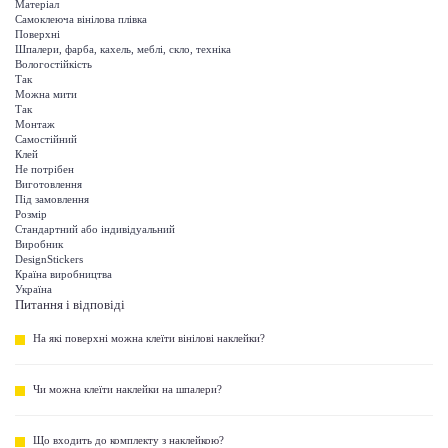
Матеріал
Самоклеюча вінілова плівка
Поверхні
Шпалери, фарба, кахель, меблі, скло, техніка
Вологостійкість
Так
Можна мити
Так
Монтаж
Самостійний
Клей
Не потрібен
Виготовлення
Під замовлення
Розмір
Стандартний або індивідуальний
Виробник
DesignStickers
Країна виробництва
Україна
Питання і відповіді
На які поверхні можна клеїти вінілові наклейки?
Чи можна клеїти наклейки на шпалери?
Що входить до комплекту з наклейкою?