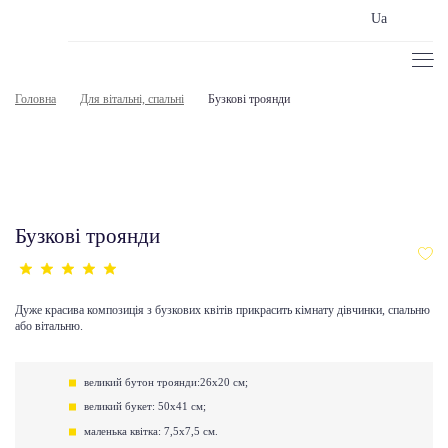
Ua
Головна
Для вітальні, спальні
Бузкові троянди
Бузкові троянди
Дуже красива композиція з бузкових квітів прикрасить кімнату дівчинки, спальню
або вітальню.
великий бутон троянди:26х20 см;
великий букет: 50х41 см;
маленька квітка: 7,5х7,5 см.