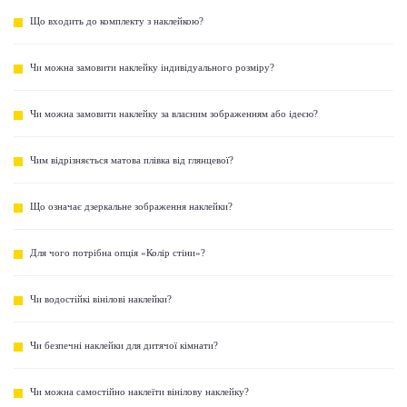
Що входить до комплекту з наклейкою?
Чи можна замовити наклейку індивідуального розміру?
Чи можна замовити наклейку за власним зображенням або ідеєю?
Чим відрізняється матова плівка від глянцевої?
Що означає дзеркальне зображення наклейки?
Для чого потрібна опція «Колір стіни»?
Чи водостійкі вінілові наклейки?
Чи безпечні наклейки для дитячої кімнати?
Чи можна самостійно наклеїти вінілову наклейку?