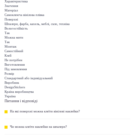
Характеристика
Значення
Матеріал
Самоклеюча вінілова плівка
Поверхні
Шпалери, фарба, кахель, меблі, скло, техніка
Вологостійкість
Так
Можна мити
Так
Монтаж
Самостійний
Клей
Не потрібен
Виготовлення
Під замовлення
Розмір
Стандартний або індивідуальний
Виробник
DesignStickers
Країна виробництва
Україна
Питання і відповіді
На які поверхні можна клеїти вінілові наклейки?
Чи можна клеїти наклейки на шпалери?