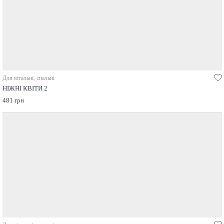
Для вітальні, спальні
НІЖНІ КВІТИ 2
481 грн