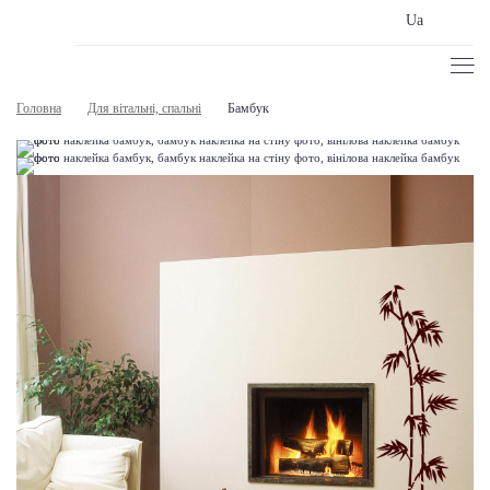
Ua
Головна
Для вітальні, спальні
Бамбук