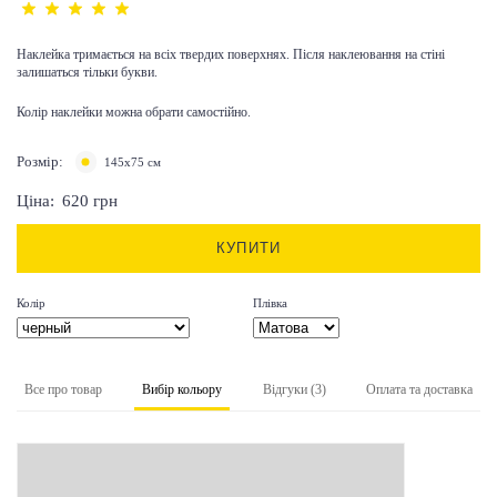
Наклейка тримається на всіх твердих поверхнях. Після наклеювання на стіні
залишаться тільки букви.
Колір наклейки можна обрати самостійно.
Розмір:
145х75 см
Ціна:
620
грн
КУПИТИ
Колір
Плівка
Все про товар
Вибір кольору
Відгуки (3)
Оплата та доставка