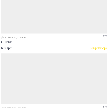
Для вітальні, спальні
ОГІРКИ
639 грн
Вибір кольору
Для вітальні, спальні