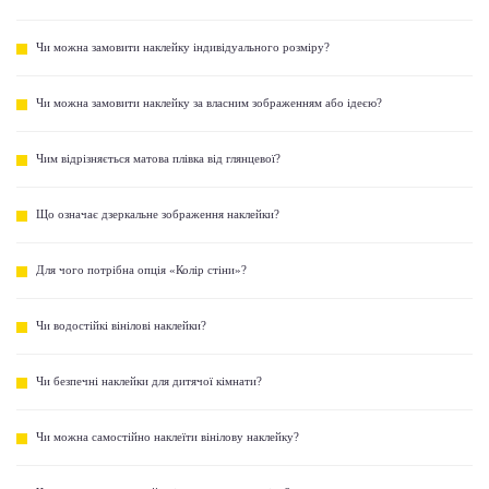
Чи можна замовити наклейку індивідуального розміру?
Чи можна замовити наклейку за власним зображенням або ідеєю?
Чим відрізняється матова плівка від глянцевої?
Що означає дзеркальне зображення наклейки?
Для чого потрібна опція «Колір стіни»?
Чи водостійкі вінілові наклейки?
Чи безпечні наклейки для дитячої кімнати?
Чи можна самостійно наклеїти вінілову наклейку?