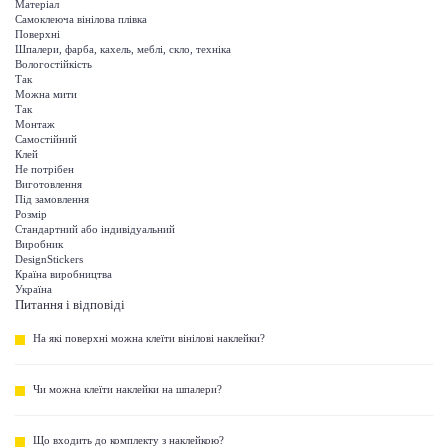
Матеріал
Самоклеюча вінілова плівка
Поверхні
Шпалери, фарба, кахель, меблі, скло, техніка
Вологостійкість
Так
Можна мити
Так
Монтаж
Самостійний
Клей
Не потрібен
Виготовлення
Під замовлення
Розмір
Стандартний або індивідуальний
Виробник
DesignStickers
Країна виробництва
Україна
Питання і відповіді
На які поверхні можна клеїти вінілові наклейки?
Чи можна клеїти наклейки на шпалери?
Що входить до комплекту з наклейкою?