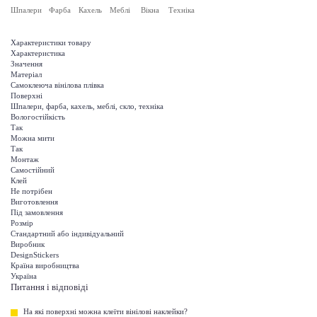
Шпалери
Фарба
Кахель
Меблі
Вікна
Техніка
Характеристики товару
Характеристика
Значення
Матеріал
Самоклеюча вінілова плівка
Поверхні
Шпалери, фарба, кахель, меблі, скло, техніка
Вологостійкість
Так
Можна мити
Так
Монтаж
Самостійний
Клей
Не потрібен
Виготовлення
Під замовлення
Розмір
Стандартний або індивідуальний
Виробник
DesignStickers
Країна виробництва
Україна
Питання і відповіді
На які поверхні можна клеїти вінілові наклейки?