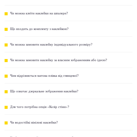
Чи можна клеїти наклейки на шпалери?
Що входить до комплекту з наклейкою?
Чи можна замовити наклейку індивідуального розміру?
Чи можна замовити наклейку за власним зображенням або ідеєю?
Чим відрізняється матова плівка від глянцевої?
Що означає дзеркальне зображення наклейки?
Для чого потрібна опція «Колір стіни»?
Чи водостійкі вінілові наклейки?