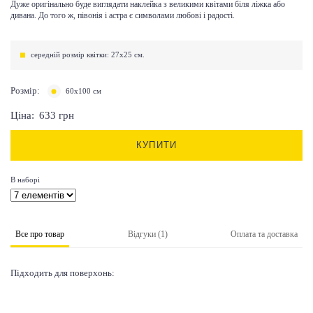
Дуже оригінально буде виглядати наклейка з великими квітами біля ліжка або
дивана. До того ж, півонія і астра є символами любові і радості.
середній розмір квітки: 27х25 см.
Розмір:
60х100 см
Ціна:
633
грн
КУПИТИ
В наборі
Все про товар
Відгуки (1)
Оплата та доставка
Підходить для поверхонь: