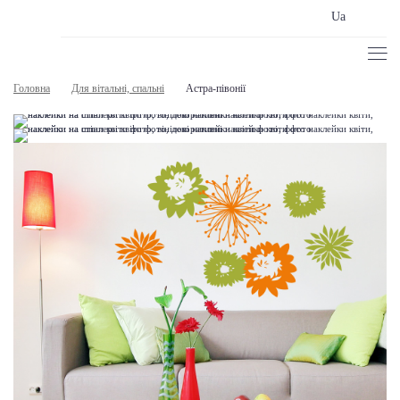
Ua
Головна
Для вітальні, спальні
Астра-півонії