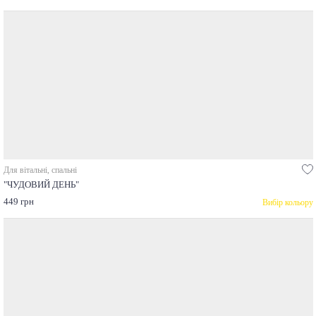
Для вітальні, спальні
"ЧУДОВИЙ ДЕНЬ"
449 грн
Вибір кольору