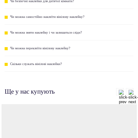
Чи безпечні наклейки для дитячої кімнати?
Чи можна самостійно наклеїти вінілову наклейку?
Чи можна зняти наклейку і чи залишаться сліди?
Чи можна переклеїти вінілову наклейку?
Скільки служать вінілові наклейки?
Ще у нас купують