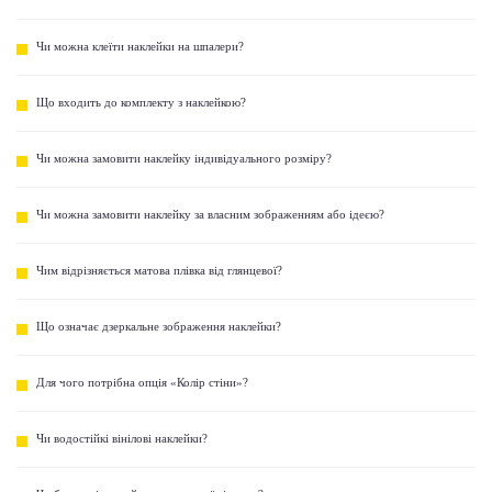
Чи можна клеїти наклейки на шпалери?
Що входить до комплекту з наклейкою?
Чи можна замовити наклейку індивідуального розміру?
Чи можна замовити наклейку за власним зображенням або ідеєю?
Чим відрізняється матова плівка від глянцевої?
Що означає дзеркальне зображення наклейки?
Для чого потрібна опція «Колір стіни»?
Чи водостійкі вінілові наклейки?