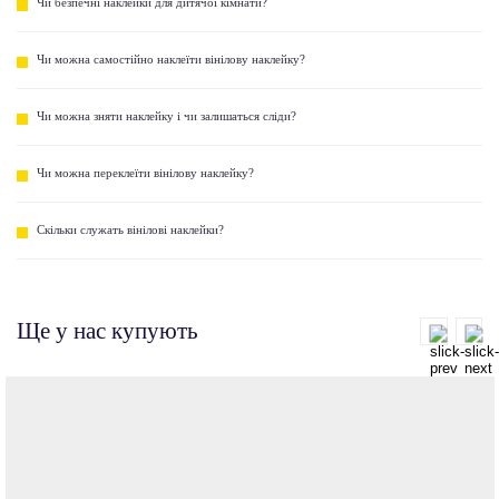
Чи безпечні наклейки для дитячої кімнати?
Чи можна самостійно наклеїти вінілову наклейку?
Чи можна зняти наклейку і чи залишаться сліди?
Чи можна переклеїти вінілову наклейку?
Скільки служать вінілові наклейки?
Ще у нас купують