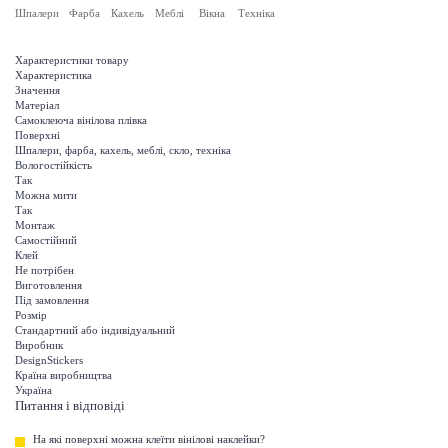
Шпалери
Фарба
Кахель
Меблі
Вікна
Техніка
Характеристики товару
Характеристика
Значення
Матеріал
Самоклеюча вінілова плівка
Поверхні
Шпалери, фарба, кахель, меблі, скло, техніка
Вологостійкість
Так
Можна мити
Так
Монтаж
Самостійний
Клей
Не потрібен
Виготовлення
Під замовлення
Розмір
Стандартний або індивідуальний
Виробник
DesignStickers
Країна виробництва
Україна
Питання і відповіді
На які поверхні можна клеїти вінілові наклейки?