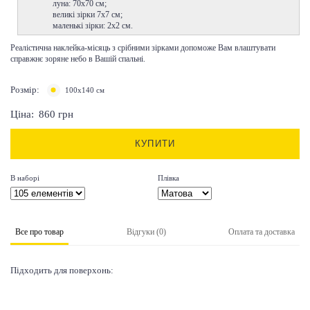
луна:
70х70
см;
великі зірки
7х7 см
;
маленькі зірки: 2х2 см.
Реалістична наклейка-місяць з срібними зірками допоможе Вам влаштувати
справжнє зоряне небо в Вашій спальні.
Розмір:
100х140 см
Ціна:
860
грн
КУПИТИ
В наборі
Плівка
Все про товар
Відгуки (0)
Оплата та доставка
Підходить для поверхонь: