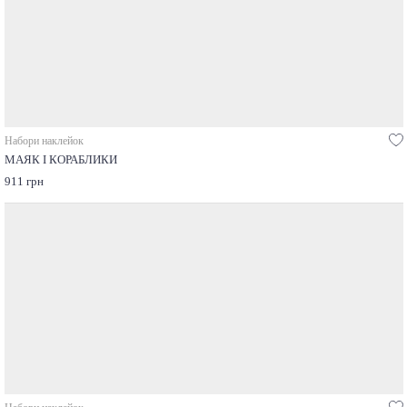
Набори наклейок
МАЯК І КОРАБЛИКИ
911 грн