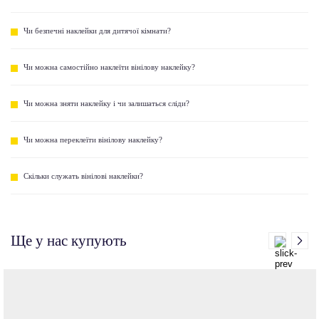
Чи безпечні наклейки для дитячої кімнати?
Чи можна самостійно наклеїти вінілову наклейку?
Чи можна зняти наклейку і чи залишаться сліди?
Чи можна переклеїти вінілову наклейку?
Скільки служать вінілові наклейки?
Ще у нас купують