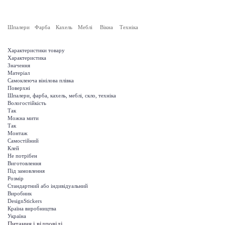
Шпалери
Фарба
Кахель
Меблі
Вікна
Техніка
Характеристики товару
Характеристика
Значення
Матеріал
Самоклеюча вінілова плівка
Поверхні
Шпалери, фарба, кахель, меблі, скло, техніка
Вологостійкість
Так
Можна мити
Так
Монтаж
Самостійний
Клей
Не потрібен
Виготовлення
Під замовлення
Розмір
Стандартний або індивідуальний
Виробник
DesignStickers
Країна виробництва
Україна
Питання і відповіді