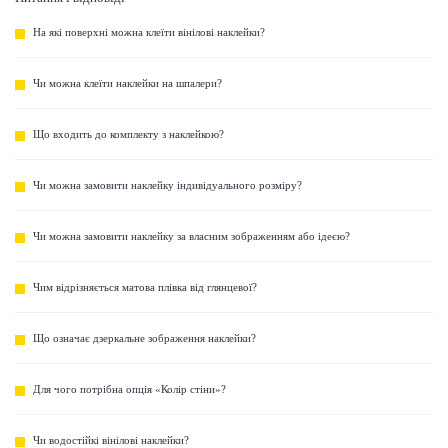
На які поверхні можна клеїти вінілові наклейки?
Чи можна клеїти наклейки на шпалери?
Що входить до комплекту з наклейкою?
Чи можна замовити наклейку індивідуального розміру?
Чи можна замовити наклейку за власним зображенням або ідеєю?
Чим відрізняється матова плівка від глянцевої?
Що означає дзеркальне зображення наклейки?
Для чого потрібна опція «Колір стіни»?
Чи водостійкі вінілові наклейки?