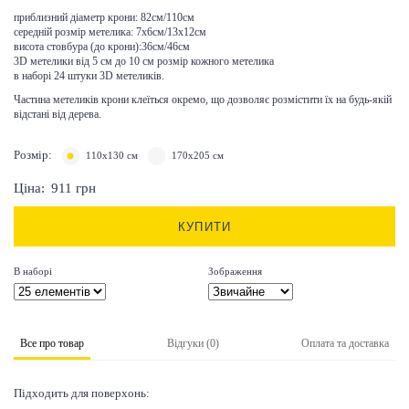
приблизний діаметр крони: 82см/110см
середній розмір метелика: 7х6см/13х12cм
висота стовбура (до крони):36см/46см
3D метелики від 5 см до 10 см розмір кожного метелика
в наборі 24 штуки 3D метеликів.
Частина метеликів крони клеїться окремо, що дозволяє розмістити їх на будь-якій
відстані від дерева.
Розмір:
110х130 см
170х205 см
Ціна:
911
грн
КУПИТИ
В наборі
Зображення
Все про товар
Відгуки (0)
Оплата та доставка
Підходить для поверхонь: