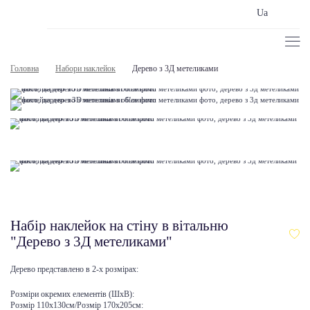
Ua
Головна
Набори наклейок
Дерево з 3Д метеликами
Набір наклейок на стіну в вітальню
"Дерево з 3Д метеликами"
Дерево представлено в 2-х розмірах:
Розміри окремих елементів (ШхВ):
Розмір 110х130см/Розмір 170х205см: