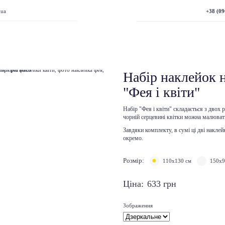
+38 (09
.ua
Набір наклейок н
"Фея і квіти"
Набір "Фея і квіти" складається з двох 
чорній серцевині квітки можна малюват
Завдяки комплекту, в сумі ці дві накл
окремо.
Розмір:
110х130 см
150х9
Ціна:
633
грн
Зображення