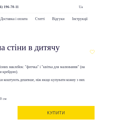
6) 196-70-11
Ua
Доставка і оплата
Статті
Відгуки
Інструкції
а стіни в дитячу
різних наклейок: "феечка" і "квітка для малювання" (на
и крейдою).
ейки коштують дешевше, ніж якщо купувати кожну з них
0 см
КУПИТИ