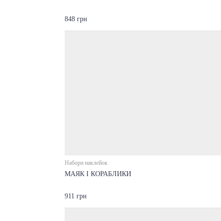
848 грн
Набори наклейок
МАЯК І КОРАБЛИКИ
911 грн