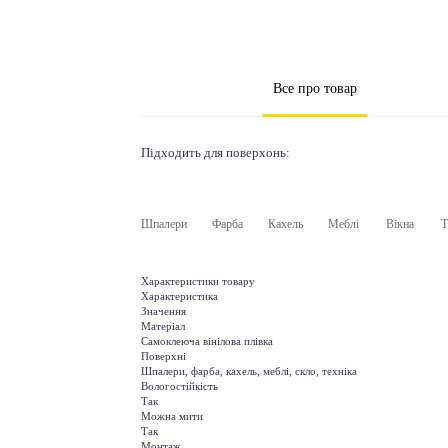
Все про товар
Підходить для поверхонь:
Шпалери
Фарба
Кахель
Меблі
Вікна
Т
Характеристики товару
Характеристика
Значення
Матеріал
Самоклеюча вінілова плівка
Поверхні
Шпалери, фарба, кахель, меблі, скло, техніка
Вологостійкість
Так
Можна мити
Так
Монтаж