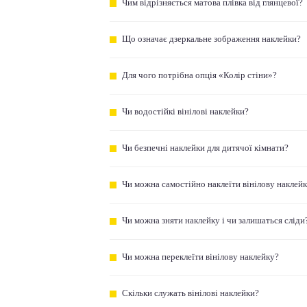
Чим відрізняється матова плівка від глянцевої?
Що означає дзеркальне зображення наклейки?
Для чого потрібна опція «Колір стіни»?
Чи водостійкі вінілові наклейки?
Чи безпечні наклейки для дитячої кімнати?
Чи можна самостійно наклеїти вінілову наклей
Чи можна зняти наклейку і чи залишаться сліди
Чи можна переклеїти вінілову наклейку?
Скільки служать вінілові наклейки?