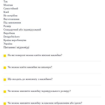
Так
Монтаж
Самостійний
Клей
Не потрібен
Виготовлення
Під замовлення
Розмір
Стандартний або індивідуальний
Виробник
DesignStickers
Країна виробництва
Україна
Питання і відповіді
На які поверхні можна клеїти вінілові наклейки?
Чи можна клеїти наклейки на шпалери?
Що входить до комплекту з наклейкою?
Чи можна замовити наклейку індивідуального розміру?
Чи можна замовити наклейку за власним зображенням або ідеєю?