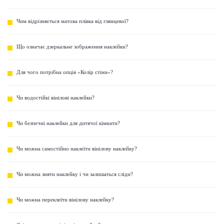
Чим відрізняється матова плівка від глянцевої?
Що означає дзеркальне зображення наклейки?
Для чого потрібна опція «Колір стіни»?
Чи водостійкі вінілові наклейки?
Чи безпечні наклейки для дитячої кімнати?
Чи можна самостійно наклеїти вінілову наклейку?
Чи можна зняти наклейку і чи залишаться сліди?
Чи можна переклеїти вінілову наклейку?