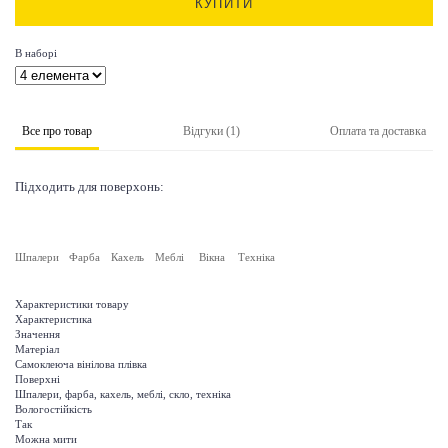
КУПИТИ
В наборі
Все про товар
Відгуки (1)
Оплата та доставка
Підходить для поверхонь:
Шпалери
Фарба
Кахель
Меблі
Вікна
Техніка
Характеристики товару
Характеристика
Значення
Матеріал
Самоклеюча вінілова плівка
Поверхні
Шпалери, фарба, кахель, меблі, скло, техніка
Вологостійкість
Так
Можна мити