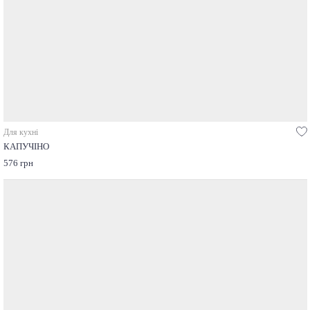
Для кухні
КАПУЧІНО
576 грн