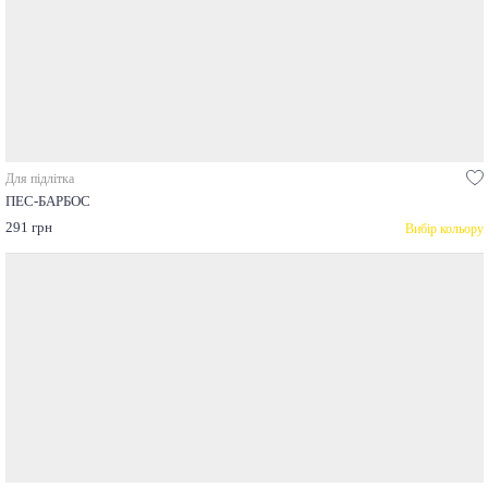
Для підлітка
ПЕС-БАРБОС
291 грн
Вибір кольору