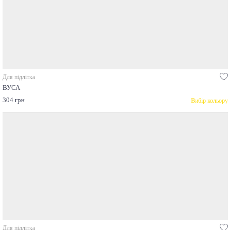
Для підлітка
ВУСА
304 грн
Вибір кольору
Для підлітка