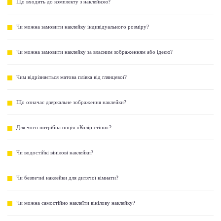
Що входить до комплекту з наклейкою?
Чи можна замовити наклейку індивідуального розміру?
Чи можна замовити наклейку за власним зображенням або ідеєю?
Чим відрізняється матова плівка від глянцевої?
Що означає дзеркальне зображення наклейки?
Для чого потрібна опція «Колір стіни»?
Чи водостійкі вінілові наклейки?
Чи безпечні наклейки для дитячої кімнати?
Чи можна самостійно наклеїти вінілову наклейку?