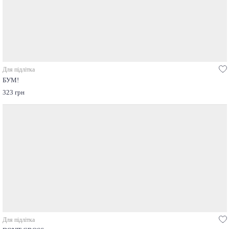
Для підлітка
БУМ!
323 грн
Для підлітка