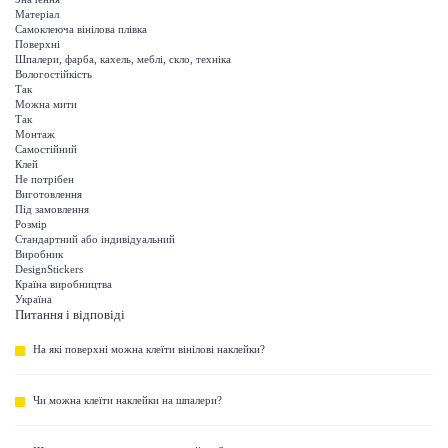
Матеріал
Самоклеюча вінілова плівка
Поверхні
Шпалери, фарба, кахель, меблі, скло, техніка
Вологостійкість
Так
Можна мити
Так
Монтаж
Самостійний
Клей
Не потрібен
Виготовлення
Під замовлення
Розмір
Стандартний або індивідуальний
Виробник
DesignStickers
Країна виробництва
Україна
Питання і відповіді
На які поверхні можна клеїти вінілові наклейки?
Чи можна клеїти наклейки на шпалери?