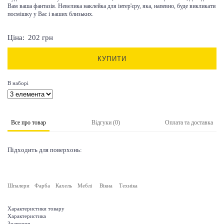
Вам ваша фантазія. Невелика наклейка для інтер'єру, яка, напевно, буде викликати
посмішку у Вас і ваших близьких.
Ціна:
202
грн
КУПИТИ
В наборі
Все про товар
Відгуки (0)
Оплата та доставка
Підходить для поверхонь:
Шпалери
Фарба
Кахель
Меблі
Вікна
Техніка
Характеристики товару
Характеристика
Значення