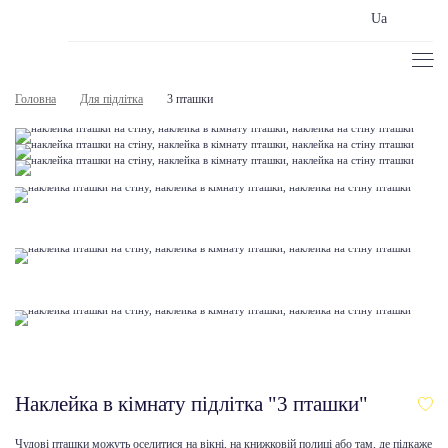
Ua
Головна
Для підлітка
3 пташки
Наклейка в кімнату підлітка "3 пташки"
Чудові пташки можуть оселитися на вікні, на книжковій полиці або там, де підкаже