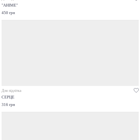
"АНІМЕ"
450 грн
Для підлітка
СЕРЦЕ
316 грн