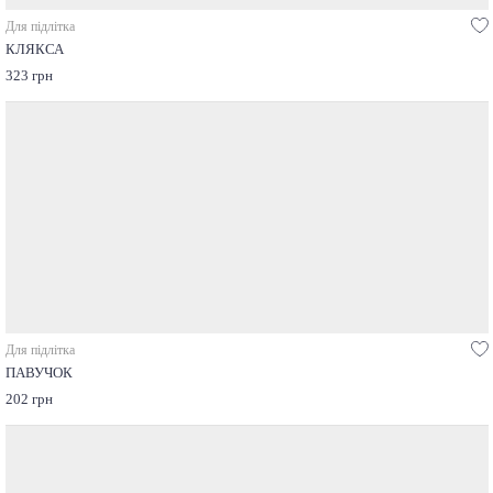
Для підлітка
КЛЯКСА
323 грн
Для підлітка
ПАВУЧОК
202 грн