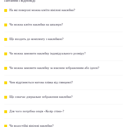
Питання і відповіді
На які поверхні можна клеїти вінілові наклейки?
Чи можна клеїти наклейки на шпалери?
Що входить до комплекту з наклейкою?
Чи можна замовити наклейку індивідуального розміру?
Чи можна замовити наклейку за власним зображенням або ідеєю?
Чим відрізняється матова плівка від глянцевої?
Що означає дзеркальне зображення наклейки?
Для чого потрібна опція «Колір стіни»?
Чи водостійкі вінілові наклейки?