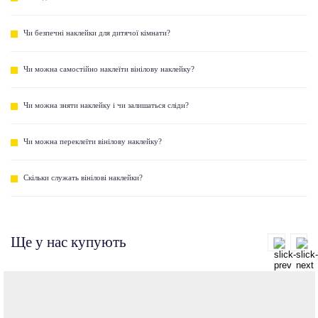
Чи безпечні наклейки для дитячої кімнати?
Чи можна самостійно наклеїти вінілову наклейку?
Чи можна зняти наклейку і чи залишаться сліди?
Чи можна переклеїти вінілову наклейку?
Скільки служать вінілові наклейки?
Ще у нас купують