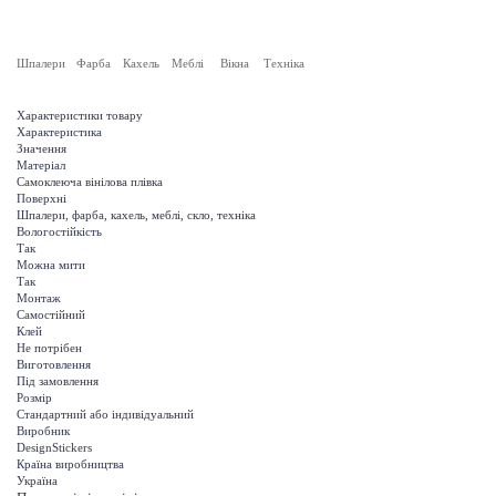
Шпалери
Фарба
Кахель
Меблі
Вікна
Техніка
Характеристики товару
Характеристика
Значення
Матеріал
Самоклеюча вінілова плівка
Поверхні
Шпалери, фарба, кахель, меблі, скло, техніка
Вологостійкість
Так
Можна мити
Так
Монтаж
Самостійний
Клей
Не потрібен
Виготовлення
Під замовлення
Розмір
Стандартний або індивідуальний
Виробник
DesignStickers
Країна виробництва
Україна