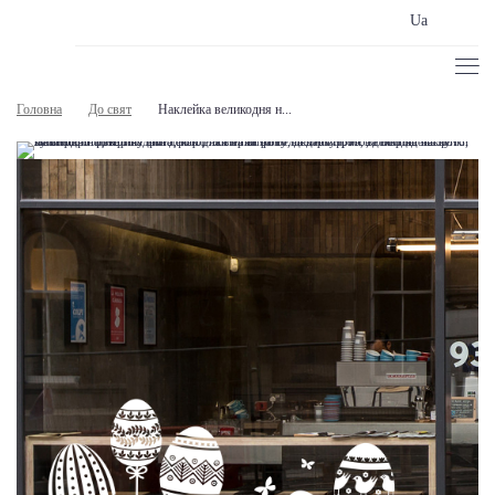
Ua
Головна
До свят
Наклейка великодня н...