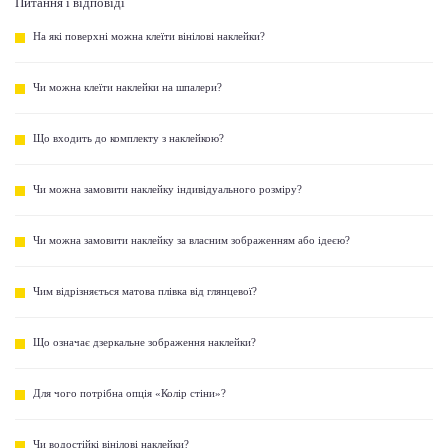
Питання і відповіді
На які поверхні можна клеїти вінілові наклейки?
Чи можна клеїти наклейки на шпалери?
Що входить до комплекту з наклейкою?
Чи можна замовити наклейку індивідуального розміру?
Чи можна замовити наклейку за власним зображенням або ідеєю?
Чим відрізняється матова плівка від глянцевої?
Що означає дзеркальне зображення наклейки?
Для чого потрібна опція «Колір стіни»?
Чи водостійкі вінілові наклейки?