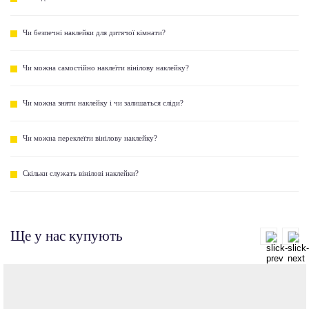
Чи безпечні наклейки для дитячої кімнати?
Чи можна самостійно наклеїти вінілову наклейку?
Чи можна зняти наклейку і чи залишаться сліди?
Чи можна переклеїти вінілову наклейку?
Скільки служать вінілові наклейки?
Ще у нас купують