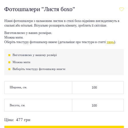
Фотошпалери "Листя бохо"
Ніжні фотошпалери з пальмовим листям в стилі бохо відмінно виглядатимуть в
спальні або вітальні. Візуально розширять кімнату, зроблять її світліше.
Виготовляємо у ваших розмірах.
Можна мити.
Оберіть текстуру фотошпалер нижче (детальніше про текстури в статті
тиць
).
Виготовляємо у вашому розмірі
Можна мити
Виберіть текстуру фотошпалер нижче
Ширина, см.
Висота, см.
Ціна:
477
грн