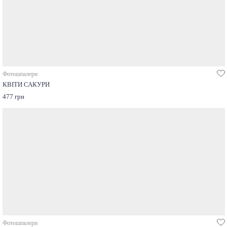
Фотошпалери
КВІТИ САКУРИ
477 грн
Фотошпалери