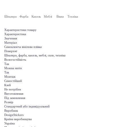
Шпалери
Фарба
Кахель
Меблі
Вікна
Техніка
Характеристики товару
Характеристика
Значення
Матеріал
Самоклеюча вінілова плівка
Поверхні
Шпалери, фарба, кахель, меблі, скло, техніка
Вологостійкість
Так
Можна мити
Так
Монтаж
Самостійний
Клей
Не потрібен
Виготовлення
Під замовлення
Розмір
Стандартний або індивідуальний
Виробник
DesignStickers
Країна виробництва
Україна