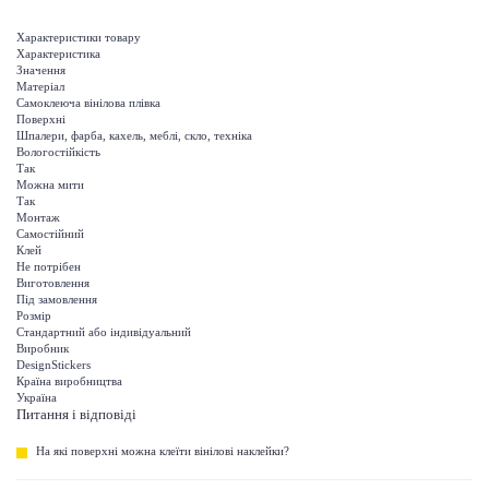
Характеристики товару
Характеристика
Значення
Матеріал
Самоклеюча вінілова плівка
Поверхні
Шпалери, фарба, кахель, меблі, скло, техніка
Вологостійкість
Так
Можна мити
Так
Монтаж
Самостійний
Клей
Не потрібен
Виготовлення
Під замовлення
Розмір
Стандартний або індивідуальний
Виробник
DesignStickers
Країна виробництва
Україна
Питання і відповіді
На які поверхні можна клеїти вінілові наклейки?