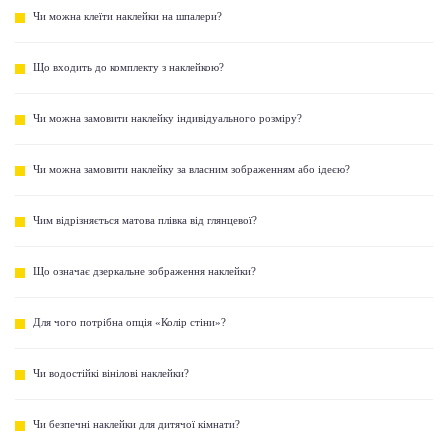
Чи можна клеїти наклейки на шпалери?
Що входить до комплекту з наклейкою?
Чи можна замовити наклейку індивідуального розміру?
Чи можна замовити наклейку за власним зображенням або ідеєю?
Чим відрізняється матова плівка від глянцевої?
Що означає дзеркальне зображення наклейки?
Для чого потрібна опція «Колір стіни»?
Чи водостійкі вінілові наклейки?
Чи безпечні наклейки для дитячої кімнати?