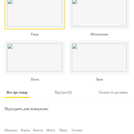
Гладь
Штукатурка
Пісок
Льон
Все про товар
Відгуки (0)
Оплата та доставка
Підходить для поверхонь:
Шпалери
Фарба
Кахель
Меблі
Вікна
Техніка