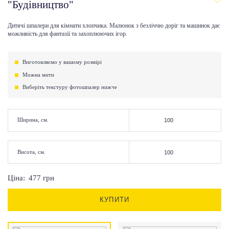
"Будівництво"
Дитячі шпалери для кімнати хлопчика. Малюнок з безліччю доріг та машинок дає
можливість для фантазії та захоплюючих ігор.
Виготовляємо у вашому розмірі
Можна мити
Виберіть текстуру фотошпалер нижче
Ширина, см.
Висота, см.
Ціна:
477
грн
КУПИТИ