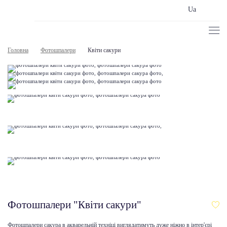
Ua
Головна
Фотошпалери
Квіти сакури
Фотошпалери "Квіти сакури"
Фотошпалери сакура в акварельній техніці виглядатимуть дуже ніжно в інтер'єрі