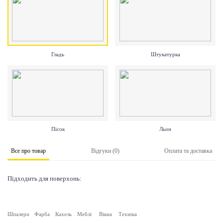
Гладь
Штукатурка
Пісок
Льон
Все про товар
Відгуки (0)
Оплата та доставка
Підходить для поверхонь:
Шпалери
Фарба
Кахель
Меблі
Вікна
Техніка