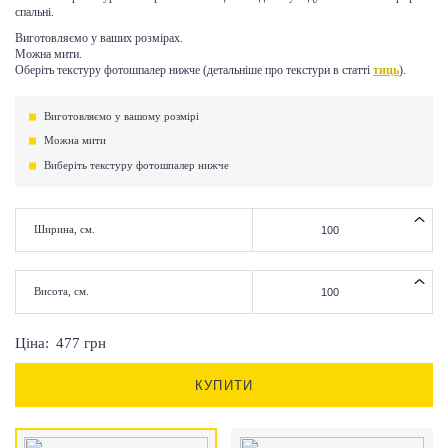
спальні.
Виготовляємо у ваших розмірах.
Можна мити.
Оберіть текстуру фотошпалер нижче (детальніше про текстури в статті
тиць
).
Виготовляємо у вашому розмірі
Можна мити
Виберіть текстуру фотошпалер нижче
Ширина, см.
Висота, см.
Ціна:
477
грн
КУПИТИ