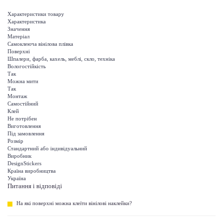
Характеристики товару
Характеристика
Значення
Матеріал
Самоклеюча вінілова плівка
Поверхні
Шпалери, фарба, кахель, меблі, скло, техніка
Вологостійкість
Так
Можна мити
Так
Монтаж
Самостійний
Клей
Не потрібен
Виготовлення
Під замовлення
Розмір
Стандартний або індивідуальний
Виробник
DesignStickers
Країна виробництва
Україна
Питання і відповіді
На які поверхні можна клеїти вінілові наклейки?