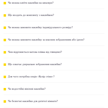
Чи можна клеїти наклейки на шпалери?
Що входить до комплекту з наклейкою?
Чи можна замовити наклейку індивідуального розміру?
Чи можна замовити наклейку за власним зображенням або ідеєю?
Чим відрізняється матова плівка від глянцевої?
Що означає дзеркальне зображення наклейки?
Для чого потрібна опція «Колір стіни»?
Чи водостійкі вінілові наклейки?
Чи безпечні наклейки для дитячої кімнати?