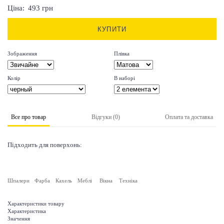
Ціна:
493
грн
КУПИТИ
Зображення
Плівка
Колір
В наборі
Все про товар
Відгуки (0)
Оплата та доставка
Підходить для поверхонь:
Шпалери
Фарба
Кахель
Меблі
Вікна
Техніка
Характеристики товару
Характеристика
Значення