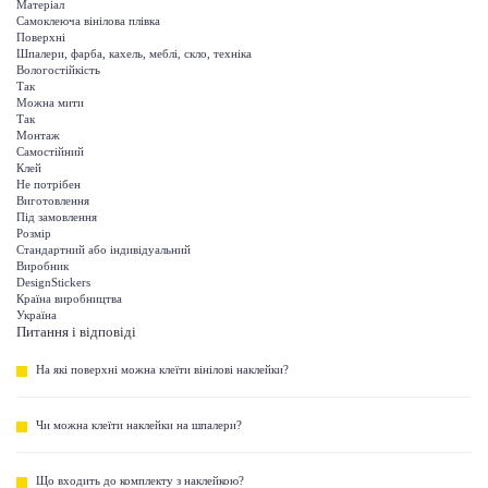
Матеріал
Самоклеюча вінілова плівка
Поверхні
Шпалери, фарба, кахель, меблі, скло, техніка
Вологостійкість
Так
Можна мити
Так
Монтаж
Самостійний
Клей
Не потрібен
Виготовлення
Під замовлення
Розмір
Стандартний або індивідуальний
Виробник
DesignStickers
Країна виробництва
Україна
Питання і відповіді
На які поверхні можна клеїти вінілові наклейки?
Чи можна клеїти наклейки на шпалери?
Що входить до комплекту з наклейкою?