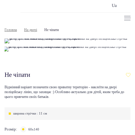
Ua
Головна
На двері
Не чіпати
Не чіпати
Відмінний варіант позначити свою приватну територію - наклеїти на двері
поліцейську лінію, що захищає :) Особливо актуально для дітей, яким треба до
цього привчити своїх батьків.
ширина стрічки : 11 см
Розмір:
60х140