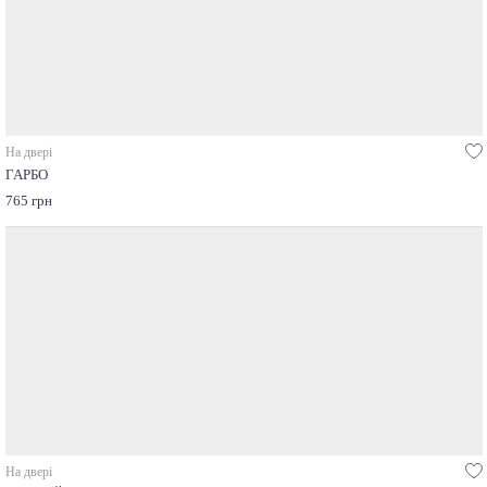
На двері
ГАРБО
765 грн
На двері