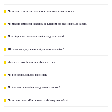
Чи можна замовити наклейку індивідуального розміру?
Чи можна замовити наклейку за власним зображенням або ідеєю?
Чим відрізняється матова плівка від глянцевої?
Що означає дзеркальне зображення наклейки?
Для чого потрібна опція «Колір стіни»?
Чи водостійкі вінілові наклейки?
Чи безпечні наклейки для дитячої кімнати?
Чи можна самостійно наклеїти вінілову наклейку?