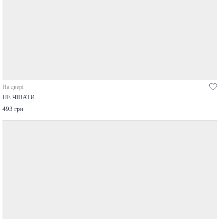
На двері
НЕ ЧІПАТИ
493 грн