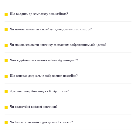
Що входить до комплекту з наклейкою?
Чи можна замовити наклейку індивідуального розміру?
Чи можна замовити наклейку за власним зображенням або ідеєю?
Чим відрізняється матова плівка від глянцевої?
Що означає дзеркальне зображення наклейки?
Для чого потрібна опція «Колір стіни»?
Чи водостійкі вінілові наклейки?
Чи безпечні наклейки для дитячої кімнати?