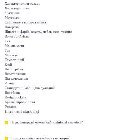
Характеристики товару
Характеристика
Значення
Матеріал
Самоклеюча вінілова плівка
Поверхні
Шпалери, фарба, кахель, меблі, скло, техніка
Вологостійкість
Так
Можна мити
Так
Монтаж
Самостійний
Клей
Не потрібен
Виготовлення
Під замовлення
Розмір
Стандартний або індивідуальний
Виробник
DesignStickers
Країна виробництва
Україна
Питання і відповіді
На які поверхні можна клеїти вінілові наклейки?
Чи можна клеїти наклейки на шпалери?