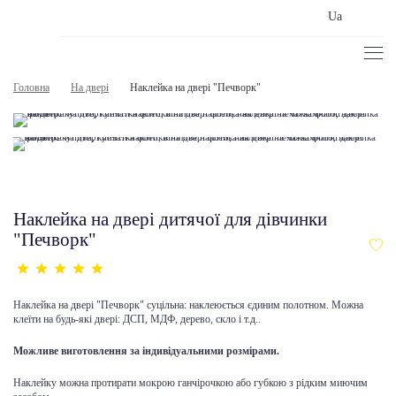
Ua
Головна
На двері
Наклейка на двері "Печворк"
Наклейка на двері дитячої для дівчинки
"Печворк"
Наклейка на двері "Печворк" суцільна: наклеюється єдиним полотном. Можна
клеїти на будь-які двері: ДСП, МДФ, дерево, скло і т.д..
Можливе виготовлення за індивідуальними розмірами.
Наклейку можна протирати мокрою ганчірочкою або губкою з рідким миючим