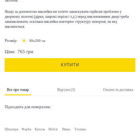
засобом.
Якщо за допомогою наклейки ви хочете замаскувати серйозні проблеми у
дверному полотні (дірки, широкі порізи і т.д.) перед наклеюванням двері треба
зашпаклювати, оскільки наклейка повторює структуру поверхні, на яку
наклеюється.
Розмір:
80х200 см
Ціна:
765
грн
КУПИТИ
Все про товар
Відгуки (3)
Оплата та доставка
Підходить для поверхонь:
Шпалери
Фарба
Кахель
Меблі
Вікна
Техніка