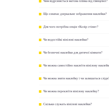
Чим відрізняється матова плівка від глянцевої?
Що означає дзеркальне зображення наклейки?
Для чого потрібна опція «Колір стіни»?
Чи водостійкі вінілові наклейки?
Чи безпечні наклейки для дитячої кімнати?
Чи можна самостійно наклеїти вінілову наклей
Чи можна зняти наклейку і чи залишаться сліди
Чи можна переклеїти вінілову наклейку?
Скільки служать вінілові наклейки?