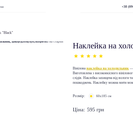
+38 (09
.ua
к "Black"
Наклейка на хол
Вінілова
наклейка на холодильник
— 
Виготовлена з високоякісного вінілового
слідів. Наклейка захищена від вологи та
пошкоджень. Наклейку можна мити мок
Розмір:
60x185 см
Ціна:
595
грн