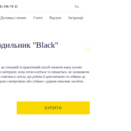
6) 196-70-11
Ua
Доставка і оплата
Статті
Відгуки
Інструкції
одильник "Black"
це стильний та практичний спосіб оновити вашу кухню.
 матеріалу, вона легко клеїться та знімається, не залишаючи
 сонячного світла, що робить її довговічною та стійкою до
рою ганчірочкою або губкою з рідким миючим засобом.
КУПИТИ