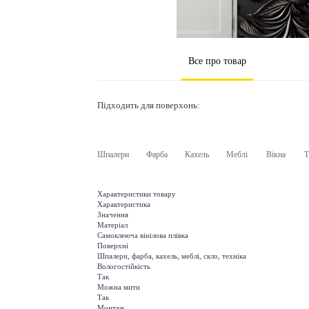
Все про товар
Підходить для поверхонь:
Шпалери
Фарба
Кахель
Меблі
Вікна
Т
Характеристики товару
Характеристика
Значення
Матеріал
Самоклеюча вінілова плівка
Поверхні
Шпалери, фарба, кахель, меблі, скло, техніка
Вологостійкість
Так
Можна мити
Так
Монтаж