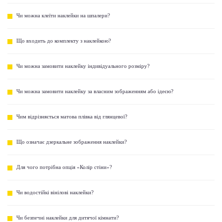
Чи можна клеїти наклейки на шпалери?
Що входить до комплекту з наклейкою?
Чи можна замовити наклейку індивідуального розміру?
Чи можна замовити наклейку за власним зображенням або ідеєю?
Чим відрізняється матова плівка від глянцевої?
Що означає дзеркальне зображення наклейки?
Для чого потрібна опція «Колір стіни»?
Чи водостійкі вінілові наклейки?
Чи безпечні наклейки для дитячої кімнати?