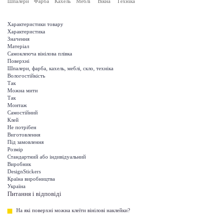
Шпалери
Фарба
Кахель
Меблі
Вікна
Техніка
Характеристики товару
Характеристика
Значення
Матеріал
Самоклеюча вінілова плівка
Поверхні
Шпалери, фарба, кахель, меблі, скло, техніка
Вологостійкість
Так
Можна мити
Так
Монтаж
Самостійний
Клей
Не потрібен
Виготовлення
Під замовлення
Розмір
Стандартний або індивідуальний
Виробник
DesignStickers
Країна виробництва
Україна
Питання і відповіді
На які поверхні можна клеїти вінілові наклейки?