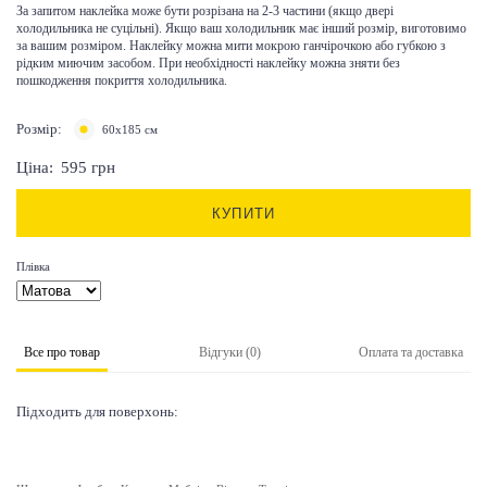
За запитом наклейка може бути розрізана на 2-3 частини (якщо двері
холодильника не суцільні). Якщо ваш холодильник має інший розмір, виготовимо
за вашим розміром. Наклейку можна мити мокрою ганчірочкою або губкою з
рідким миючим засобом. При необхідності наклейку можна зняти без
пошкодження покриття холодильника.
Розмір:
60x185 см
Ціна:
595
грн
КУПИТИ
Плівка
Все про товар
Відгуки (0)
Оплата та доставка
Підходить для поверхонь: