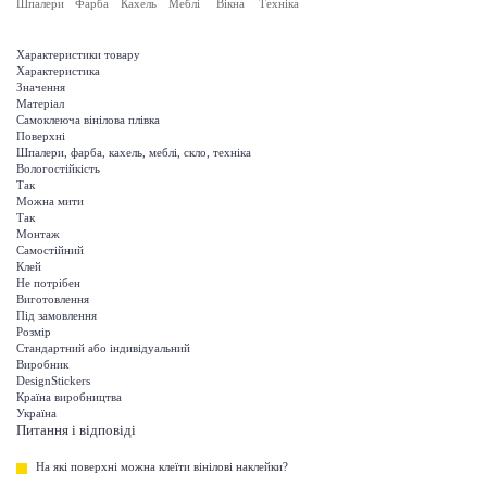
Шпалери
Фарба
Кахель
Меблі
Вікна
Техніка
Характеристики товару
Характеристика
Значення
Матеріал
Самоклеюча вінілова плівка
Поверхні
Шпалери, фарба, кахель, меблі, скло, техніка
Вологостійкість
Так
Можна мити
Так
Монтаж
Самостійний
Клей
Не потрібен
Виготовлення
Під замовлення
Розмір
Стандартний або індивідуальний
Виробник
DesignStickers
Країна виробництва
Україна
Питання і відповіді
На які поверхні можна клеїти вінілові наклейки?