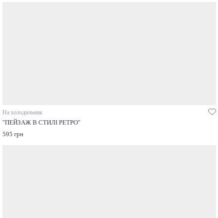
На холодильник
"ПЕЙЗАЖ В СТИЛІ РЕТРО"
595 грн