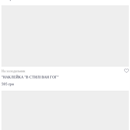
На холодильник
"НАКЛЕЙКА "В СТИЛІ ВАН ГОГ"
595 грн