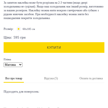
За запитом наклейка може бути розрізана на 2-3 частини (якщо двері
холодильника не суцільні). Якщо ваш холодильник має інший розмір, виготовимо
за вашим розміром. Наклейку можна мити мокрою ганчірочкою або губкою з
рідким миючим засобом. При необхідності наклейку можна зняти без
пошкодження покриття холодильника.
Розмір:
60x185 см
Ціна:
595
грн
КУПИТИ
Плівка
Все про товар
Відгуки (5)
Оплата та доставка
Підходить для поверхонь: