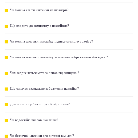
Чи можна клеїти наклейки на шпалери?
Що входить до комплекту з наклейкою?
Чи можна замовити наклейку індивідуального розміру?
Чи можна замовити наклейку за власним зображенням або ідеєю?
Чим відрізняється матова плівка від глянцевої?
Що означає дзеркальне зображення наклейки?
Для чого потрібна опція «Колір стіни»?
Чи водостійкі вінілові наклейки?
Чи безпечні наклейки для дитячої кімнати?