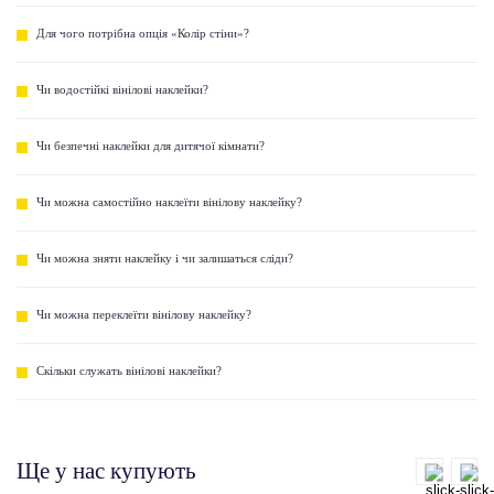
Для чого потрібна опція «Колір стіни»?
Чи водостійкі вінілові наклейки?
Чи безпечні наклейки для дитячої кімнати?
Чи можна самостійно наклеїти вінілову наклейку?
Чи можна зняти наклейку і чи залишаться сліди?
Чи можна переклеїти вінілову наклейку?
Скільки служать вінілові наклейки?
Ще у нас купують