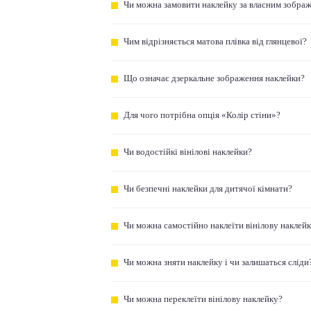
Чи можна замовити наклейку за власним зобра
Чим відрізняється матова плівка від глянцевої?
Що означає дзеркальне зображення наклейки?
Для чого потрібна опція «Колір стіни»?
Чи водостійкі вінілові наклейки?
Чи безпечні наклейки для дитячої кімнати?
Чи можна самостійно наклеїти вінілову наклей
Чи можна зняти наклейку і чи залишаться сліди
Чи можна переклеїти вінілову наклейку?