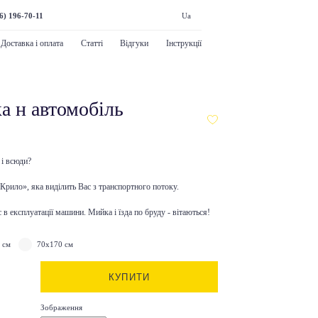
6) 196-70-11
Ua
Доставка і оплата
Статті
Відгуки
Інструкції
а н автомобіль
 і всюди?
Крило», яка виділить Вас з транспортного потоку.
в експлуатації машини. Мийка і їзда по бруду - вітаються!
 см
70x170 см
КУПИТИ
Зображення