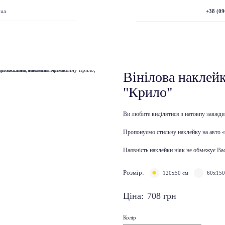
+38 (09
.ua
Вінілова наклейк
"Крило"
Ви любите виділятися з натовпу завжди
Пропонуємо стильну наклейку на авто «
Наявність наклейки ніяк не обмежує Вас 
Розмір:
120х50 см
60х150
Ціна:
708
грн
Колір