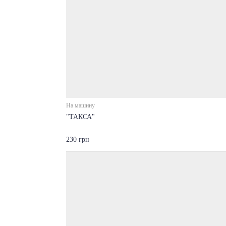
На машину
"ТАКСА"
230 грн