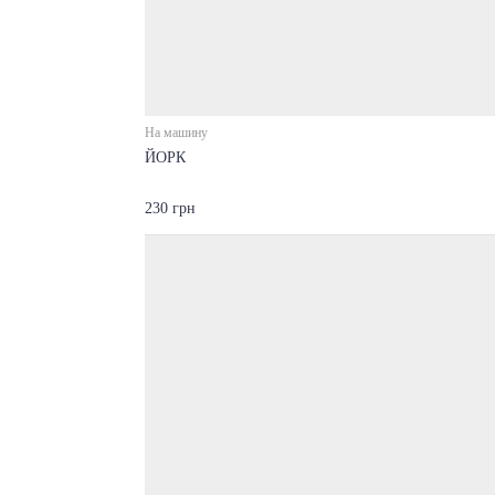
На машину
ЙОРК
230 грн