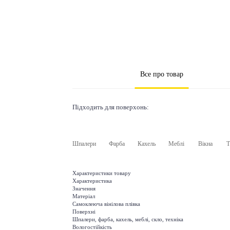
Все про товар
Підходить для поверхонь:
Шпалери
Фарба
Кахель
Меблі
Вікна
Т
Характеристики товару
Характеристика
Значення
Матеріал
Самоклеюча вінілова плівка
Поверхні
Шпалери, фарба, кахель, меблі, скло, техніка
Вологостійкість