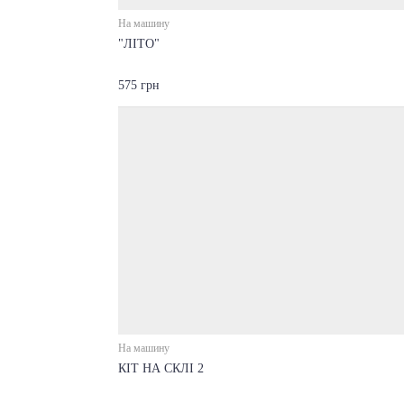
На машину
"ЛІТО"
575 грн
На машину
КІТ НА СКЛІ 2