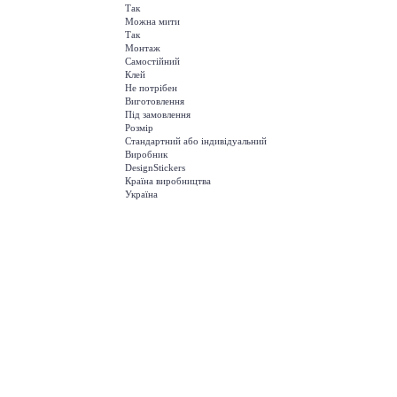
Так
Можна мити
Так
Монтаж
Самостійний
Клей
Не потрібен
Виготовлення
Під замовлення
Розмір
Стандартний або індивідуальний
Виробник
DesignStickers
Країна виробництва
Україна