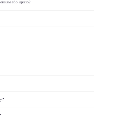
женням або ідеєю?
ку?
?