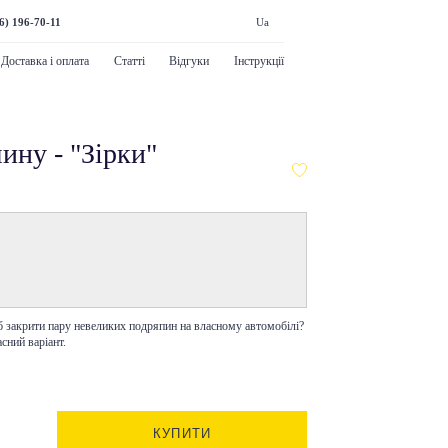
6) 196-70-11
Ua
Доставка і оплата
Статті
Відгуки
Інструкції
ину - "Зірки"
об закрити пару невеликих подряпин на власному автомобілі?
сний варіант.
КУПИТИ