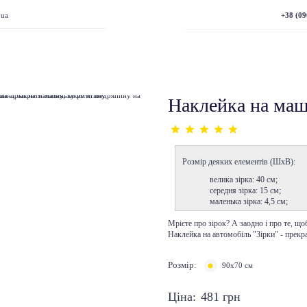
+38 (09
.ua
Наклейка на маш
Розмір деяких елементів (ШхВ):
велика зірка: 40 см;
середня зірка: 15 см;
маленька зірка: 4,5 см;
Мрієте про зірок? А заодно і про те, щ
Наклейка на автомобіль "Зірки" - прекра
Розмір:
90x70 см
Ціна:
481
грн