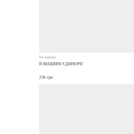
На машину
В МАШИНІ ЄДИНОРІГ
230 грн