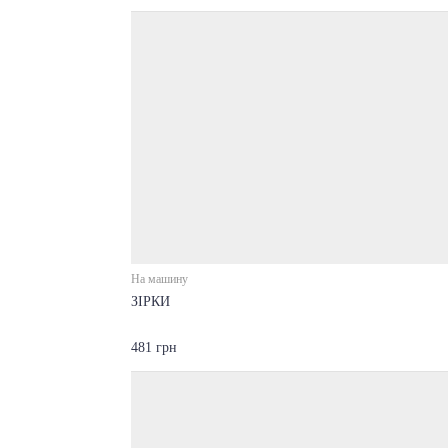
На машину
ЗІРКИ
481 грн