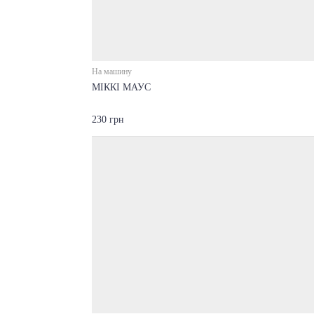
На машину
МІККІ МАУС
230 грн