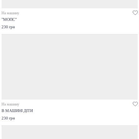
На машину
"МОПС"
230 грн
На машину
В МАШИНІ ДІТИ
230 грн