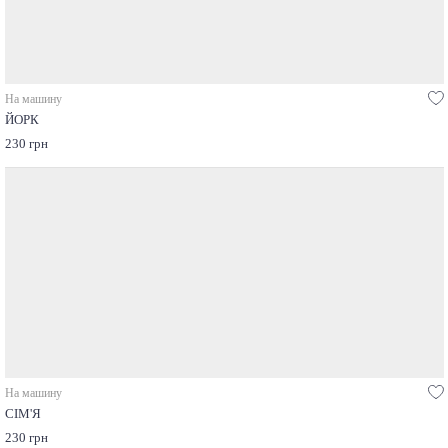
На машину
ЙОРК
230 грн
На машину
СІМ'Я
230 грн