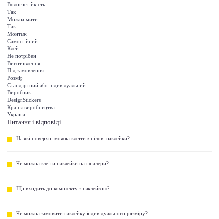
Вологостійкість
Так
Можна мити
Так
Монтаж
Самостійний
Клей
Не потрібен
Виготовлення
Під замовлення
Розмір
Стандартний або індивідуальний
Виробник
DesignStickers
Країна виробництва
Україна
Питання і відповіді
На які поверхні можна клеїти вінілові наклейки?
Чи можна клеїти наклейки на шпалери?
Що входить до комплекту з наклейкою?
Чи можна замовити наклейку індивідуального розміру?