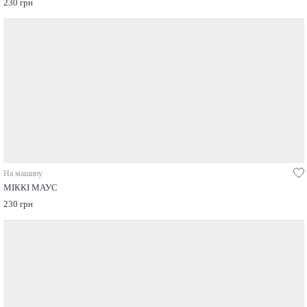
230 грн
На машину
МІККІ МАУС
230 грн