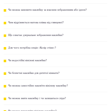
Чи можна замовити наклейку за власним зображенням або ідеєю?
Чим відрізняється матова плівка від глянцевої?
Що означає дзеркальне зображення наклейки?
Для чого потрібна опція «Колір стіни»?
Чи водостійкі вінілові наклейки?
Чи безпечні наклейки для дитячої кімнати?
Чи можна самостійно наклеїти вінілову наклейку?
Чи можна зняти наклейку і чи залишаться сліди?
Чи можна переклеїти вінілову наклейку?