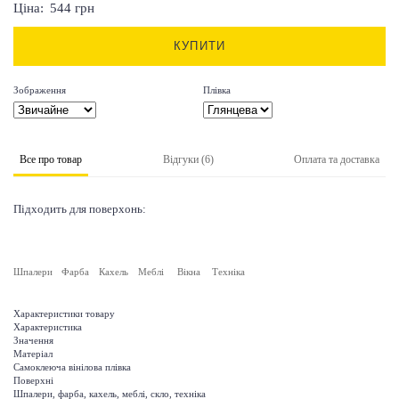
Ціна:
544
грн
КУПИТИ
Зображення
Плівка
Все про товар
Відгуки (6)
Оплата та доставка
Підходить для поверхонь:
Шпалери
Фарба
Кахель
Меблі
Вікна
Техніка
Характеристики товару
Характеристика
Значення
Матеріал
Самоклеюча вінілова плівка
Поверхні
Шпалери, фарба, кахель, меблі, скло, техніка