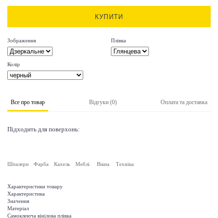
КУПИТИ
Зображення
Плівка
Колір
Все про товар
Відгуки (0)
Оплата та доставка
Підходить для поверхонь:
Шпалери
Фарба
Кахель
Меблі
Вікна
Техніка
Характеристики товару
Характеристика
Значення
Матеріал
Самоклеюча вінілова плівка