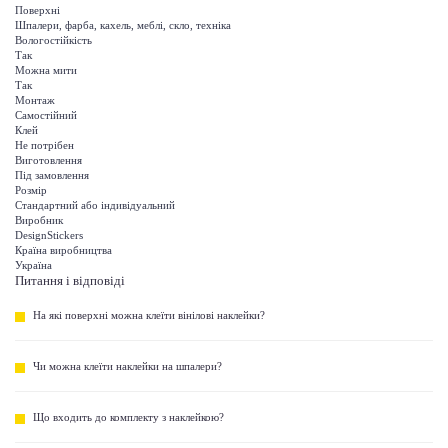
Поверхні
Шпалери, фарба, кахель, меблі, скло, техніка
Вологостійкість
Так
Можна мити
Так
Монтаж
Самостійний
Клей
Не потрібен
Виготовлення
Під замовлення
Розмір
Стандартний або індивідуальний
Виробник
DesignStickers
Країна виробництва
Україна
Питання і відповіді
На які поверхні можна клеїти вінілові наклейки?
Чи можна клеїти наклейки на шпалери?
Що входить до комплекту з наклейкою?