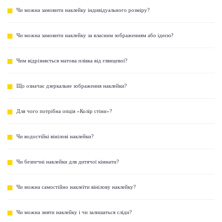
Чи можна замовити наклейку індивідуального розміру?
Чи можна замовити наклейку за власним зображенням або ідеєю?
Чим відрізняється матова плівка від глянцевої?
Що означає дзеркальне зображення наклейки?
Для чого потрібна опція «Колір стіни»?
Чи водостійкі вінілові наклейки?
Чи безпечні наклейки для дитячої кімнати?
Чи можна самостійно наклеїти вінілову наклейку?
Чи можна зняти наклейку і чи залишаться сліди?