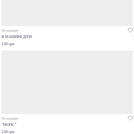
На машину
В МАШИНІ ДІТИ
230 грн
На машину
"МОПС"
230 грн