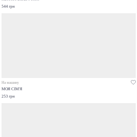
544 грн
На машину
МОЯ СІМ'Я
253 грн