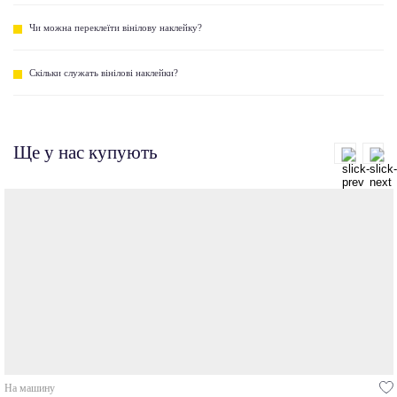
Чи можна переклеїти вінілову наклейку?
Скільки служать вінілові наклейки?
Ще у нас купують
На машину