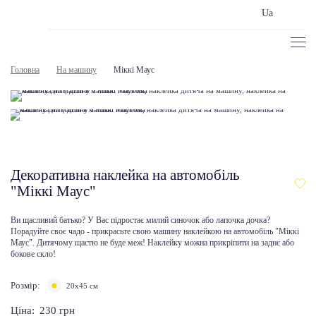
Ua
Головна
На машину
Міккі Маус
Декоративна наклейка на автомобіль
"Міккі Маус"
Ви щасливий батько? У Вас підростає милий синочок або лапочка дочка?
Порадуйте своє чадо - прикрасьте свою машину наклейкою на автомобіль "Міккі
Маус". Дитячому щастю не буде меж! Наклейку можна прикріпити на заднє або
бокове скло!
Розмір:
20x45 cм
Ціна:
230
грн