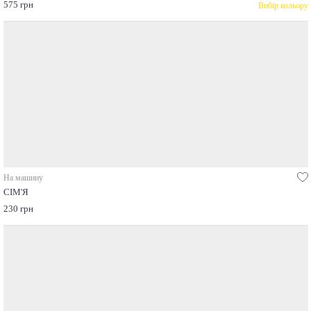
575 грн
Вибір кольору
На машину
СІМ'Я
230 грн