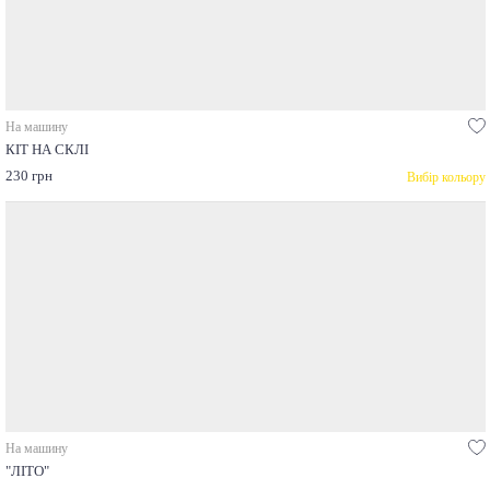
На машину
КІТ НА СКЛІ
230 грн
Вибір кольору
На машину
"ЛІТО"