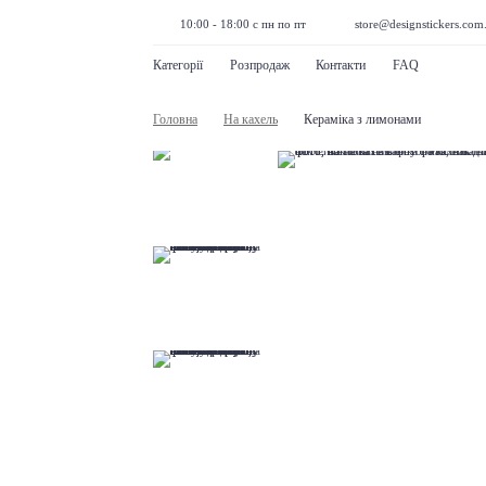
10:00 - 18:00 с пн по пт
store@designstickers.com
Категорії
Розпродаж
Контакти
FAQ
Головна
На кахель
Кераміка з лимонами