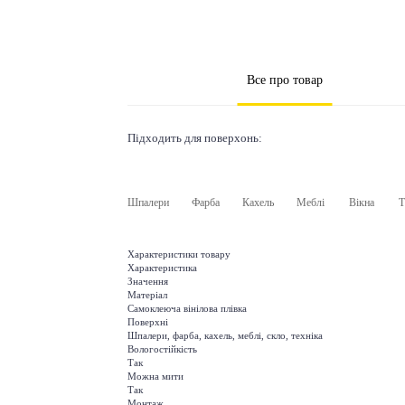
Все про товар
Підходить для поверхонь:
Шпалери
Фарба
Кахель
Меблі
Вікна
Т
Характеристики товару
Характеристика
Значення
Матеріал
Самоклеюча вінілова плівка
Поверхні
Шпалери, фарба, кахель, меблі, скло, техніка
Вологостійкість
Так
Можна мити
Так
Монтаж