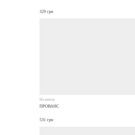
329 грн
На кахель
ПРОВАНС
531 грн