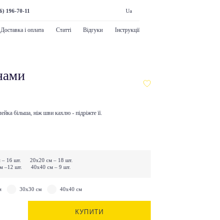
6) 196-70-11
Ua
Доставка і оплата
Статті
Відгуки
Інструкції
нами
йка більша, ніж шви кахлю - підріжте її.
 – 16 шт. 20х20 см – 18 шт.
м –12 шт. 40х40 см – 9 шт.
м
30x30 см
40х40 см
КУПИТИ