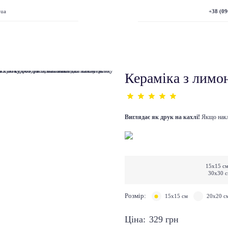
+38 (09
.ua
Кераміка з лимо
Виглядає як друк на кахлі!
Якщо накле
15х15 см
30х30 с
Розмір:
15х15 см
20х20 с
Ціна:
329
грн