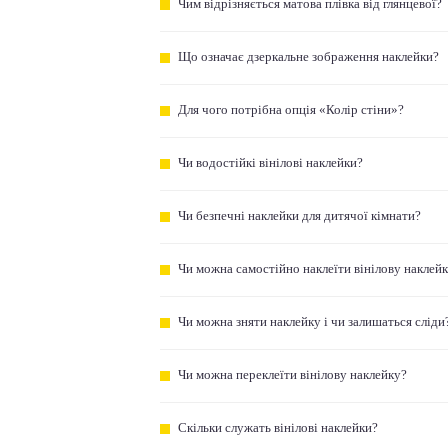
Чим відрізняється матова плівка від глянцевої?
Що означає дзеркальне зображення наклейки?
Для чого потрібна опція «Колір стіни»?
Чи водостійкі вінілові наклейки?
Чи безпечні наклейки для дитячої кімнати?
Чи можна самостійно наклеїти вінілову наклей
Чи можна зняти наклейку і чи залишаться сліди
Чи можна переклеїти вінілову наклейку?
Скільки служать вінілові наклейки?