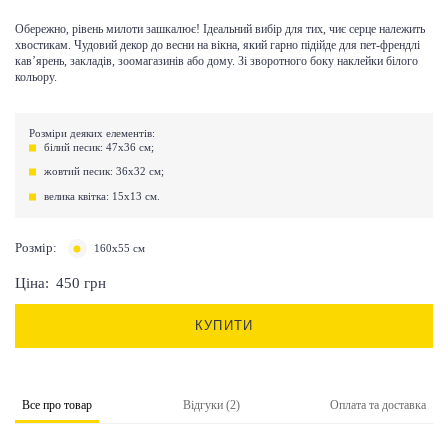
Обережно, рівень милоти зашкалює! Ідеальний вибір для тих, чиє серце належить
хвостикам. Чудовий декор до весни на вікна, який гарно підійде для пет-френдлі
кав’ярень, закладів, зоомагазинів або дому. Зі зворотного боку наклейки білого
кольору.
Розміри деяких елементів:
білий песик: 47х36 см;
жовтий песик: 36х32 см;
велика квітка: 15х13 см.
Розмір:
160х55 см
Ціна:
450
грн
КУПИТИ
Все про товар
Відгуки (2)
Оплата та доставка