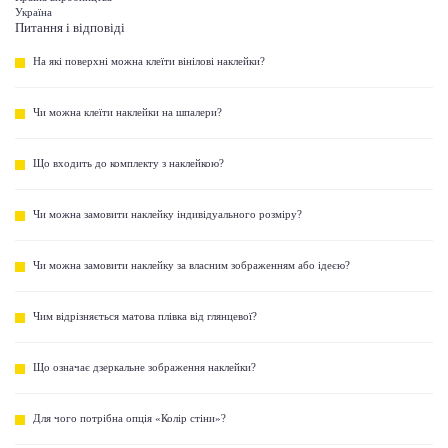
Україна
Питання і відповіді
На які поверхні можна клеїти вінілові наклейки?
Чи можна клеїти наклейки на шпалери?
Що входить до комплекту з наклейкою?
Чи можна замовити наклейку індивідуального розміру?
Чи можна замовити наклейку за власним зображенням або ідеєю?
Чим відрізняється матова плівка від глянцевої?
Що означає дзеркальне зображення наклейки?
Для чого потрібна опція «Колір стіни»?