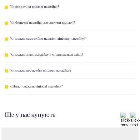
Чи водостійкі вінілові наклейки?
Чи безпечні наклейки для дитячої кімнати?
Чи можна самостійно наклеїти вінілову наклейку?
Чи можна зняти наклейку і чи залишаться сліди?
Чи можна переклеїти вінілову наклейку?
Скільки служать вінілові наклейки?
Ще у нас купують