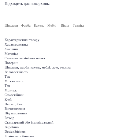
Підходить для поверхонь:
Шпалери
Фарба
Кахель
Меблі
Вікна
Техніка
Характеристики товару
Характеристика
Значення
Матеріал
Самоклеюча вінілова плівка
Поверхні
Шпалери, фарба, кахель, меблі, скло, техніка
Вологостійкість
Так
Можна мити
Так
Монтаж
Самостійний
Клей
Не потрібен
Виготовлення
Під замовлення
Розмір
Стандартний або індивідуальний
Виробник
DesignStickers
Країна виробництва